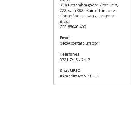
Rua Desembargador Vitor Lima,
222, sala 302 - Bairro Trindade
Florianópolis - Santa Catarina -
Brasil
CEP 88040-400
Email
:
piict@contato.ufsc.br
Telefones
:
3721-7415 / 7417
Chat UFSC
:
#Atendimento_CPIICT