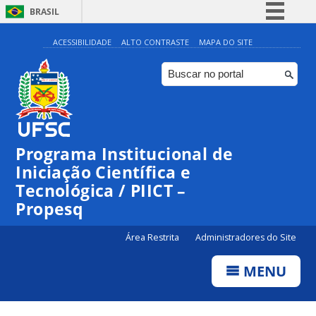
BRASIL
Simplifique!
ACESSIBILIDADE
ALTO CONTRASTE
MAPA DO SITE
Comunica BR
Participe
Acesso à informação
Legislação
Programa Institucional de
Canais
Iniciação Científica e
Tecnológica / PIICT –
Propesq
Área Restrita
Administradores do Site
MENU