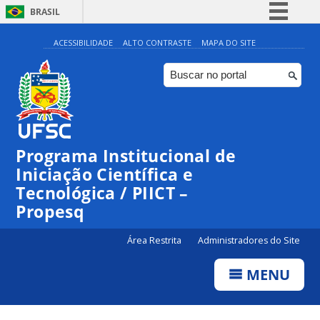
BRASIL
Simplifique!
ACESSIBILIDADE
ALTO CONTRASTE
MAPA DO SITE
Comunica BR
Participe
Acesso à informação
Legislação
Programa Institucional de
Canais
Iniciação Científica e
Tecnológica / PIICT –
Propesq
Área Restrita
Administradores do Site
MENU