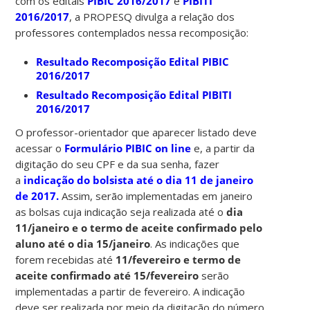
com os editais
PIBIC 2016/2017
e
PIBITI
2016/2017
, a PROPESQ divulga a relação dos
professores contemplados nessa recomposição:
Resultado Recomposição Edital PIBIC
2016/201
7
Resultado Recomposição Edital PIBITI
2016/201
7
O professor-orientador que aparecer listado deve
acessar o
Formulário PIBIC on line
e, a partir da
digitação do seu CPF e da sua senha, fazer
a
indicação do bolsista
até o dia 11 de janeiro
de 2017.
Assim, serão implementadas em janeiro
as bolsas cuja indicação seja realizada até o
dia
11/janeiro e o termo de aceite confirmado pelo
aluno até o dia 15/janeiro
. As indicações que
forem recebidas até
11/fevereiro e termo de
aceite confirmado até 15/fevereiro
serão
implementadas a partir de fevereiro. A indicação
deve ser realizada por meio da digitação do número