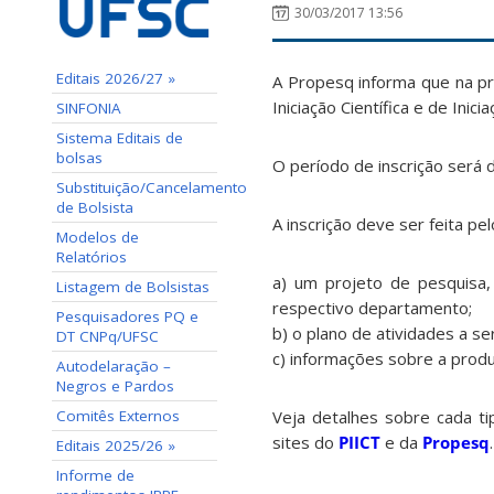
30/03/2017 13:56
Editais 2026/27 »
A Propesq informa que na pr
Iniciação Científica e de Inic
SINFONIA
Sistema Editais de
bolsas
O período de inscrição será 
Substituição/Cancelamento
de Bolsista
A inscrição deve ser feita pe
Modelos de
Relatórios
a) um projeto de pesquisa
Listagem de Bolsistas
respectivo departamento;
Pesquisadores PQ e
b) o plano de atividades a se
DT CNPq/UFSC
c) informações sobre a produ
Autodelaração –
Negros e Pardos
Comitês Externos
Veja detalhes sobre cada tip
sites do
PIICT
e da
Propesq
.
Editais 2025/26 »
Informe de