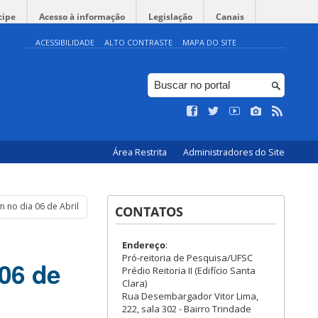
cipe
Acesso à informação
Legislação
Canais
ACESSIBILIDADE
ALTO CONTRASTE
MAPA DO SITE
Área Restrita
Administradores do Site
am no dia 06 de Abril
CONTATOS
Endereço
:
Pró-reitoria de Pesquisa/UFSC
 06 de
Prédio Reitoria II (Edifício Santa
Clara)
Rua Desembargador Vitor Lima,
222, sala 302 - Bairro Trindade