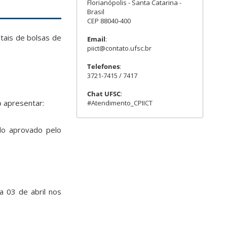
Florianópolis - Santa Catarina -
Brasil
CEP 88040-400
tais de bolsas de
Email
:
piict@contato.ufsc.br
Telefones
:
3721-7415 / 7417
Chat UFSC
:
o apresentar:
#Atendimento_CPIICT
do aprovado pelo
a 03 de abril nos