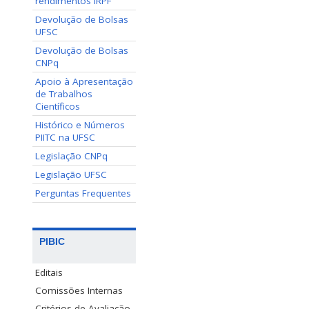
rendimentos IRPF
Devolução de Bolsas
UFSC
Devolução de Bolsas
CNPq
Apoio à Apresentação
de Trabalhos
Científicos
Histórico e Números
PIITC na UFSC
Legislação CNPq
Legislação UFSC
Perguntas Frequentes
PIBIC
Editais
Comissões Internas
Critérios de Avaliação