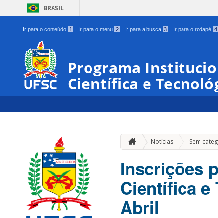
BRASIL
Ir para o conteúdo
1
Ir para o menu
2
Ir para a busca
3
Ir para o rodapé
4
Programa Institucio
Científica e Tecnoló
Notícias
Sem categ
Inscrições p
Científica e
Abril