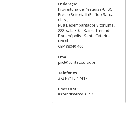
Endereço
:
Pró-reitoria de Pesquisa/UFSC
Prédio Reitoria II (Edifício Santa
Clara)
Rua Desembargador Vitor Lima,
222, sala 302 - Bairro Trindade
Florianópolis - Santa Catarina -
Brasil
CEP 88040-400
Email
:
piict@contato.ufsc.br
Telefones
:
3721-7415 / 7417
Chat UFSC
:
#Atendimento_CPIICT