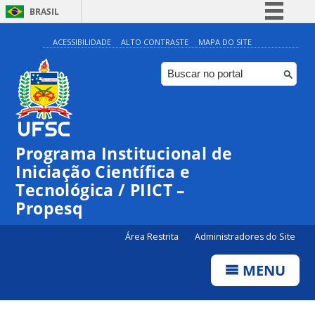
BRASIL
Simplifique!
ACESSIBILIDADE
ALTO CONTRASTE
MAPA DO SITE
Comunica BR
Participe
Acesso à informação
Legislação
Programa Institucional de
Canais
Iniciação Científica e
Tecnológica / PIICT –
Propesq
Área Restrita
Administradores do Site
MENU