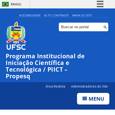
BRASIL
Simplifique!
ACESSIBILIDADE
ALTO CONTRASTE
MAPA DO SITE
Comunica BR
Participe
Acesso à informação
Legislação
Programa Institucional de
Canais
Iniciação Científica e
Tecnológica / PIICT –
Propesq
Área Restrita
Administradores do Site
MENU