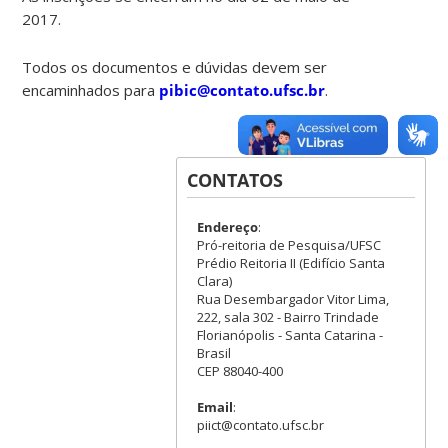
2017.
Todos os documentos e dúvidas devem ser
encaminhados para
pibic@contato.ufsc.br
.
CONTATOS
Endereço
:
Pró-reitoria de Pesquisa/UFSC
Prédio Reitoria II (Edifício Santa
Clara)
Rua Desembargador Vitor Lima,
222, sala 302 - Bairro Trindade
Florianópolis - Santa Catarina -
Brasil
CEP 88040-400
Email
:
piict@contato.ufsc.br