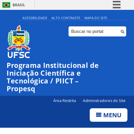
BRASIL
Simplifique!
ACESSIBILIDADE
ALTO CONTRASTE
MAPA DO SITE
Comunica BR
Participe
Acesso à informação
Legislação
Programa Institucional de
Canais
Iniciação Científica e
Tecnológica / PIICT –
Propesq
Área Restrita
Administradores do Site
MENU