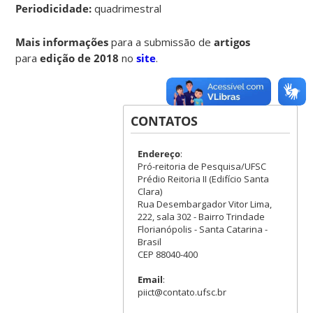
Periodicidade:
quadrimestral
Mais informações
para a submissão de
artigos
para
edição de 2018
no
site
.
CONTATOS
Endereço
:
Pró-reitoria de Pesquisa/UFSC
Prédio Reitoria II (Edifício Santa
Clara)
Rua Desembargador Vitor Lima,
222, sala 302 - Bairro Trindade
Florianópolis - Santa Catarina -
Brasil
CEP 88040-400
Email
:
piict@contato.ufsc.br