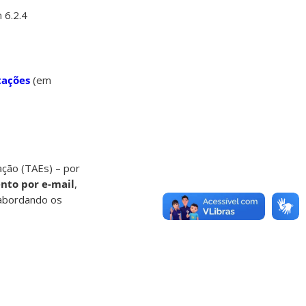
 6.2.4
tações
(em
ção (TAEs) – por
nto por e-mail
,
bordando os