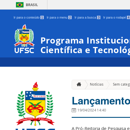
BRASIL
Ir para o conteúdo
1
Ir para o menu
2
Ir para a busca
3
Ir para o rodapé
4
Programa Institucio
Científica e Tecnoló
Notícias
Sem categ
Lançamento 
19/04/2024 14:40
A Pró-Reitoria de Pesquisa 