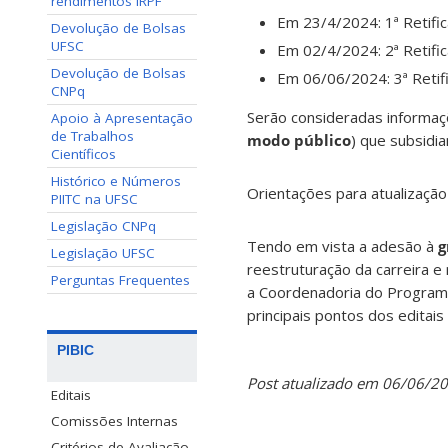
rendimentos IRPF
Em 23/4/2024: 1ª Retific
Devolução de Bolsas
UFSC
Em 02/4/2024: 2ª Retific
Devolução de Bolsas
Em 06/06/2024: 3ª Retif
CNPq
Serão consideradas informaç
Apoio à Apresentação
de Trabalhos
modo público
) que subsidi
Científicos
Histórico e Números
Orientações para atualização
PIITC na UFSC
Legislação CNPq
Tendo em vista a adesão à
g
Legislação UFSC
reestruturação da carreira e
Perguntas Frequentes
a Coordenadoria do Programa 
principais pontos dos editai
PIBIC
Post atualizado em 06/06/20
Editais
Comissões Internas
Critérios de Avaliação