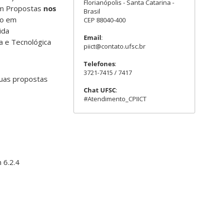
Florianópolis - Santa Catarina -
rem Propostas
nos
Brasil
ão em
CEP 88040-400
ida
Email
:
ca e Tecnológica
piict@contato.ufsc.br
Telefones
:
3721-7415 / 7417
 suas propostas
Chat UFSC
:
#Atendimento_CPIICT
 6.2.4