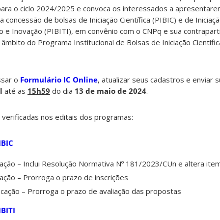
s para o ciclo 2024/2025 e convoca os interessados a apresenta
a concessão de bolsas de Iniciação Científica (PIBIC) e de Iniciaç
 e Inovação (PIBITI), em convênio com o CNPq e sua contrapart
âmbito do Programa Institucional de Bolsas de Iniciação Científi
ssar o
Formulário IC Online
, atualizar seus cadastros e enviar
il
até as
15h59
do dia
13 de maio de 2024
.
verificadas nos editais dos programas:
IBIC
ação – Inclui Resolução Normativa Nº 181/2023/CUn e altera item
ação – Prorroga o prazo de inscrições
icação – Prorroga o prazo de avaliação das propostas
IBITI