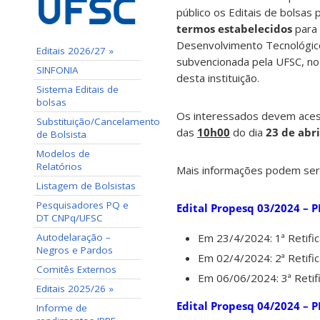
público os Editais de bolsa
termos estabelecidos
para 
Desenvolvimento Tecnológico
Editais 2026/27 »
subvencionada pela UFSC, no 
SINFONIA
desta instituição.
Sistema Editais de
bolsas
Os interessados devem ace
Substituição/Cancelamento
das
10h00
do dia
23 de abr
de Bolsista
Modelos de
Relatórios
Mais informações podem ser 
Listagem de Bolsistas
Pesquisadores PQ e
Edital Propesq 03/2024 – P
DT CNPq/UFSC
Autodelaração –
Em 23/4/2024: 1ª Retific
Negros e Pardos
Em 02/4/2024: 2ª Retific
Comitês Externos
Em 06/06/2024: 3ª Retif
Editais 2025/26 »
Edital Propesq 04/2024 – P
Informe de