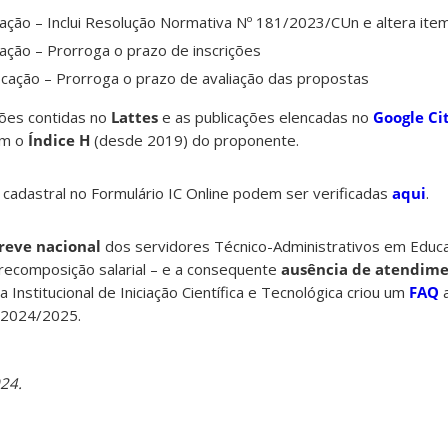
ação – Inclui Resolução Normativa Nº 181/2023/CUn e altera item
ação – Prorroga o prazo de inscrições
icação – Prorroga o prazo de avaliação das propostas
ões contidas no
Lattes
e as publicações elencadas no
Google Ci
am o
Índice H
(desde 2019) do proponente.
 cadastral no Formulário IC Online podem ser verificadas
aqui
.
reve nacional
dos servidores Técnico-Administrativos em Educa
 recomposição salarial – e a consequente
ausência de atendime
Institucional de Iniciação Científica e Tecnológica criou um
FAQ
a
s 2024/2025.
24.