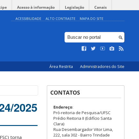
cipe
Acesso à informação
Legislação
Canais
ACESSIBILIDADE
ALTO CONTRASTE
MAPA DO SITE
Área Restrita
Administradores do Site
CONTATOS
024/2025
Endereço
:
Pró-reitoria de Pesquisa/UFSC
Prédio Reitoria II (Edifício Santa
Clara)
Rua Desembargador Vitor Lima,
222, sala 302 - Bairro Trindade
FSC) torna