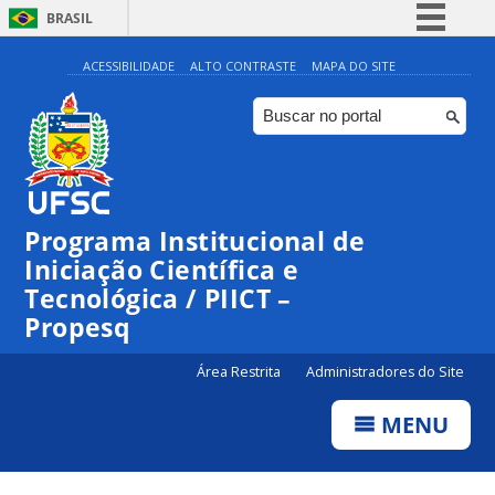
BRASIL
Simplifique!
ACESSIBILIDADE
ALTO CONTRASTE
MAPA DO SITE
Comunica BR
Participe
Acesso à informação
Legislação
Programa Institucional de
Canais
Iniciação Científica e
Tecnológica / PIICT –
Propesq
Área Restrita
Administradores do Site
MENU