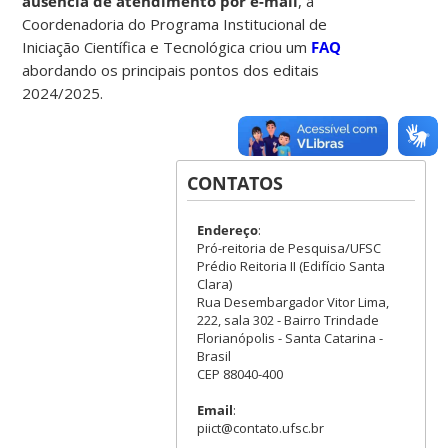
ausência de atendimento por e-mail
, a
Coordenadoria do Programa Institucional de
Iniciação Científica e Tecnológica criou um
FAQ
abordando os principais pontos dos editais
2024/2025.
CONTATOS
Endereço
:
Pró-reitoria de Pesquisa/UFSC
Prédio Reitoria II (Edifício Santa
Clara)
Rua Desembargador Vitor Lima,
222, sala 302 - Bairro Trindade
Florianópolis - Santa Catarina -
Brasil
CEP 88040-400
Email
:
piict@contato.ufsc.br