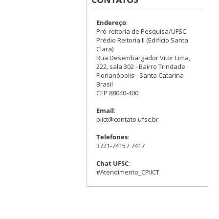
Endereço
:
Pró-reitoria de Pesquisa/UFSC
Prédio Reitoria II (Edifício Santa
Clara)
Rua Desembargador Vitor Lima,
222, sala 302 - Bairro Trindade
Florianópolis - Santa Catarina -
Brasil
CEP 88040-400
Email
:
piict@contato.ufsc.br
Telefones
:
3721-7415 / 7417
Chat UFSC
:
#Atendimento_CPIICT