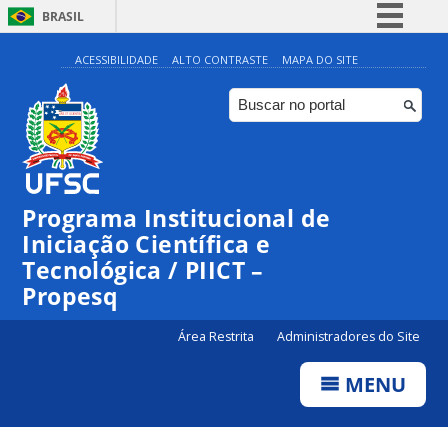
BRASIL
Simplifique!
ACESSIBILIDADE
ALTO CONTRASTE
MAPA DO SITE
Comunica BR
Participe
Acesso à informação
Legislação
Programa Institucional de
Canais
Iniciação Científica e
Tecnológica / PIICT –
Propesq
Área Restrita
Administradores do Site
MENU