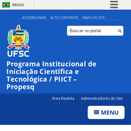
BRASIL
Simplifique!
ACESSIBILIDADE
ALTO CONTRASTE
MAPA DO SITE
Comunica BR
Participe
Acesso à informação
Legislação
Programa Institucional de
Canais
Iniciação Científica e
Tecnológica / PIICT –
Propesq
Área Restrita
Administradores do Site
MENU