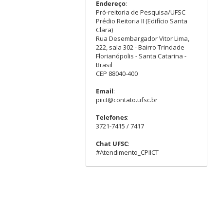
Endereço
:
Pró-reitoria de Pesquisa/UFSC
Prédio Reitoria II (Edifício Santa
Clara)
Rua Desembargador Vitor Lima,
222, sala 302 - Bairro Trindade
Florianópolis - Santa Catarina -
Brasil
CEP 88040-400
Email
:
piict@contato.ufsc.br
Telefones
:
3721-7415 / 7417
Chat UFSC
:
#Atendimento_CPIICT