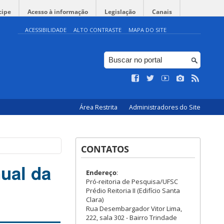
cipe
Acesso à informação
Legislação
Canais
ACESSIBILIDADE
ALTO CONTRASTE
MAPA DO SITE
Área Restrita
Administradores do Site
CONTATOS
ual da
Endereço
:
Pró-reitoria de Pesquisa/UFSC
Prédio Reitoria II (Edifício Santa
Clara)
Rua Desembargador Vitor Lima,
222, sala 302 - Bairro Trindade