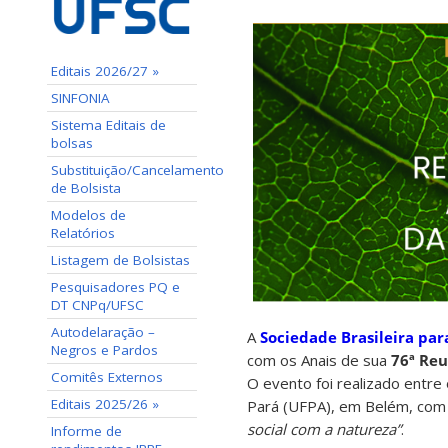
Editais 2026/27 »
SINFONIA
Sistema Editais de
bolsas
Substituição/Cancelamento
de Bolsista
Modelos de
Relatórios
Listagem de Bolsistas
Pesquisadores PQ e
DT CNPq/UFSC
Autodelaração –
A
Sociedade Brasileira par
Negros e Pardos
com os Anais de sua
76ª Reu
Comitês Externos
O evento foi realizado entre
Editais 2025/26 »
Pará (UFPA), em Belém, com
social com a natureza”
.
Informe de