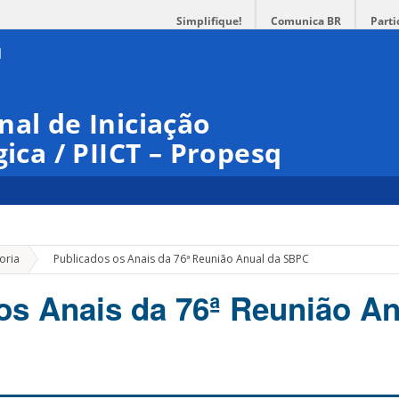
Simplifique!
Comunica BR
Parti
nal de Iniciação
gica / PIICT – Propesq
»
oria
Publicados os Anais da 76ª Reunião Anual da SBPC
os Anais da 76ª Reunião An