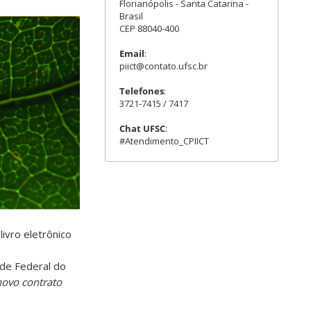
Florianópolis - Santa Catarina -
Brasil
CEP 88040-400
Email
:
piict@contato.ufsc.br
Telefones
:
3721-7415 / 7417
Chat UFSC
:
#Atendimento_CPIICT
livro eletrônico
ade Federal do
novo contrato