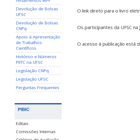
rendimentos IRPF
Devolução de Bolsas
O link direto para o livro el
UFSC
Devolução de Bolsas
Os participantes da UFSC na
CNPq
Apoio à Apresentação
de Trabalhos
O acesso à publicação está d
Científicos
Histórico e Números
PIITC na UFSC
Legislação CNPq
Legislação UFSC
Perguntas Frequentes
PIBIC
Editais
Comissões Internas
Critérios de Avaliação