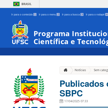
BRASIL
Ir para o conteúdo
1
Ir para o menu
2
Ir para a busca
3
Ir para o rodapé
4
Programa Institucio
Científica e Tecnoló
Notícias
Sem categ
Publicados 
SBPC
17/04/2025 07:33