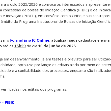
s para o ciclo 2025/2026 e convoca os interessados a apresenta
a concessão de bolsas de Iniciação Científica (PIBIC) e de Iniciaç
 e Inovação (PIBITI), em convênio com o CNPq e sua contrapart
âmbito do Programa Institucional de Bolsas de Iniciação Científi
ssar o
Formulário IC Online
,
atualizar seus cadastros
e envia
io
até as
15h59
do dia
10 de junho de 2025
.
a em desenvolvimento, já em testes e previsto para ser utiliza
bilidade, optou-se por lançar os editais ainda por meio do siste
nuidade e a confiabilidade dos processos, enquanto são finalizado
ma.
verificadas nos editais dos programas:
 – PIBIC