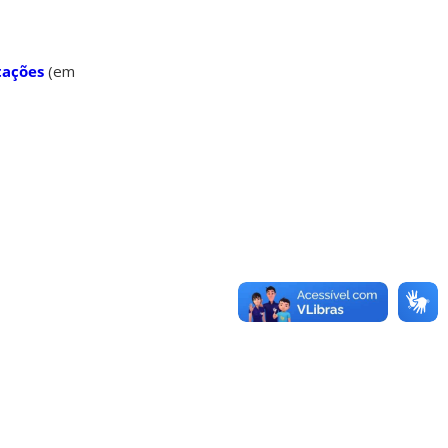
tações
(em