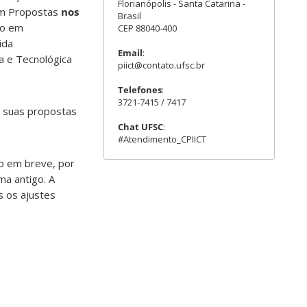
Florianópolis - Santa Catarina -
rem Propostas
nos
Brasil
ão em
CEP 88040-400
ida
Email
:
ca e Tecnológica
piict@contato.ufsc.br
Telefones
:
3721-7415 / 7417
r suas propostas
Chat UFSC
:
#Atendimento_CPIICT
do em breve, por
ma antigo. A
s os ajustes