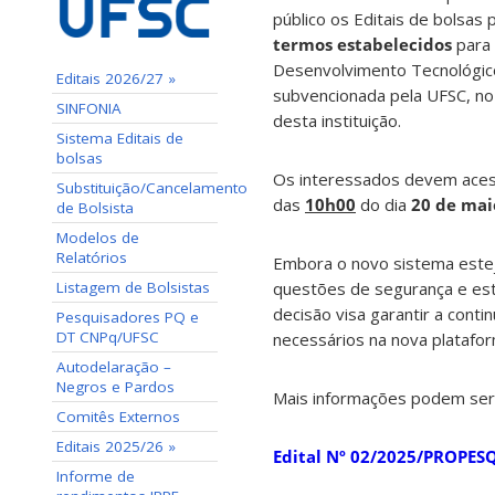
público os Editais de bolsa
termos estabelecidos
para 
Desenvolvimento Tecnológico
Editais 2026/27 »
subvencionada pela UFSC, no 
SINFONIA
desta instituição.
Sistema Editais de
bolsas
Os interessados devem ace
Substituição/Cancelamento
das
10h00
do dia
20 de ma
de Bolsista
Modelos de
Relatórios
Embora o novo sistema estej
Listagem de Bolsistas
questões de segurança e esta
decisão visa garantir a conti
Pesquisadores PQ e
DT CNPq/UFSC
necessários na nova platafor
Autodelaração –
Negros e Pardos
Mais informações podem ser 
Comitês Externos
Editais 2025/26 »
Edital Nº 02/2025/PROPESQ
Informe de