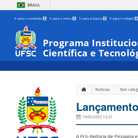
BRASIL
Ir para o conteúdo
1
Ir para o menu
2
Ir para a busca
3
Ir para o rodapé
4
Programa Institucio
Científica e Tecnoló
Notícias
Sem categ
Lançamento 
19/05/2025 16:37
A Pró-Reitoria de Pesquisa 