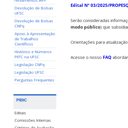
rendimentos IRPF
Edital Nº 03/2025/PROPESQ
Devolução de Bolsas
UFSC
Serão consideradas informaç
Devolução de Bolsas
CNPq
modo público
) que subsidi
Apoio à Apresentação
de Trabalhos
Orientações para atualização
Científicos
Histórico e Números
PIITC na UFSC
Acesse o nosso
FAQ
abordan
Legislação CNPq
Legislação UFSC
Perguntas Frequentes
PIBIC
Editais
Comissões Internas
Critérios de Avaliação