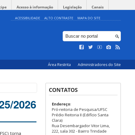
cipe
Acesso à informação
Legislação
Canais
ACESSIBILIDADE
ALTO CONTRASTE
MAPA DO SITE
Área Restrita
Administradores do Site
CONTATOS
025/2026
Endereço
:
Pró-reitoria de Pesquisa/UFSC
Prédio Reitoria II (Edifício Santa
Clara)
Rua Desembargador Vitor Lima,
222, sala 302 - Bairro Trindade
FSC) torna