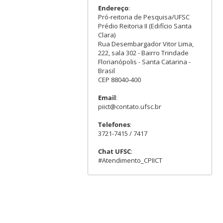
Endereço
:
Pró-reitoria de Pesquisa/UFSC
Prédio Reitoria II (Edifício Santa
Clara)
Rua Desembargador Vitor Lima,
222, sala 302 - Bairro Trindade
Florianópolis - Santa Catarina -
Brasil
CEP 88040-400
Email
:
piict@contato.ufsc.br
Telefones
:
3721-7415 / 7417
Chat UFSC
:
#Atendimento_CPIICT