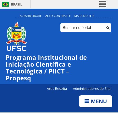
BRASIL
Simplifique!
ACESSIBILIDADE
ALTO CONTRASTE
MAPA DO SITE
Comunica BR
Participe
Acesso à informação
Legislação
Programa Institucional de
Canais
Iniciação Científica e
Tecnológica / PIICT –
Propesq
Área Restrita
Administradores do Site
MENU