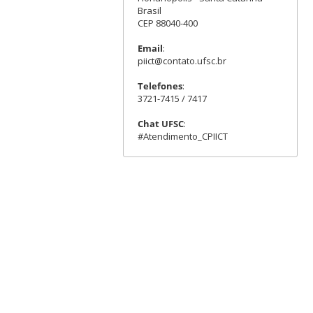
Brasil
CEP 88040-400
Email
:
piict@contato.ufsc.br
Telefones
:
3721-7415 / 7417
Chat UFSC
:
#Atendimento_CPIICT