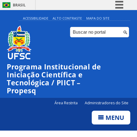
BRASIL
Simplifique!
ACESSIBILIDADE
ALTO CONTRASTE
MAPA DO SITE
Comunica BR
Participe
Acesso à informação
Legislação
Programa Institucional de
Canais
Iniciação Científica e
Tecnológica / PIICT –
Propesq
Área Restrita
Administradores do Site
MENU