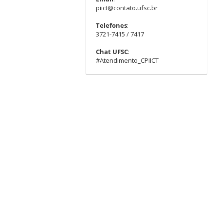
piict@contato.ufsc.br
Telefones
:
3721-7415 / 7417
Chat UFSC
:
#Atendimento_CPIICT