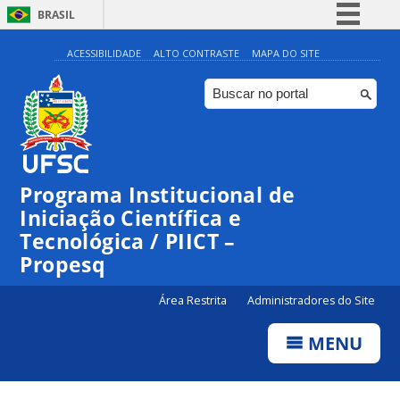
BRASIL
Simplifique!
ACESSIBILIDADE
ALTO CONTRASTE
MAPA DO SITE
Comunica BR
Participe
Acesso à informação
Legislação
Programa Institucional de
Canais
Iniciação Científica e
Tecnológica / PIICT –
Propesq
Área Restrita
Administradores do Site
MENU