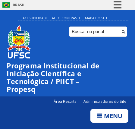
BRASIL
Simplifique!
ACESSIBILIDADE
ALTO CONTRASTE
MAPA DO SITE
Comunica BR
Participe
Acesso à informação
Legislação
Programa Institucional de
Canais
Iniciação Científica e
Tecnológica / PIICT –
Propesq
Área Restrita
Administradores do Site
MENU