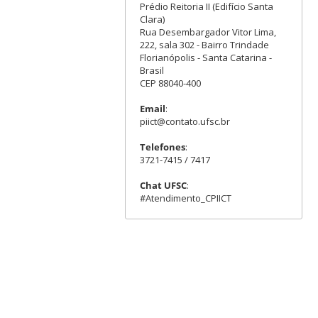
Prédio Reitoria II (Edifício Santa
Clara)
Rua Desembargador Vitor Lima,
222, sala 302 - Bairro Trindade
Florianópolis - Santa Catarina -
Brasil
CEP 88040-400
Email
:
piict@contato.ufsc.br
Telefones
:
3721-7415 / 7417
Chat UFSC
:
#Atendimento_CPIICT