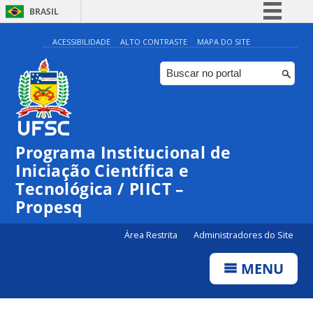
BRASIL
Simplifique!
ACESSIBILIDADE
ALTO CONTRASTE
MAPA DO SITE
Comunica BR
Participe
Acesso à informação
Legislação
Programa Institucional de
Canais
Iniciação Científica e
Tecnológica / PIICT –
Propesq
Área Restrita
Administradores do Site
MENU