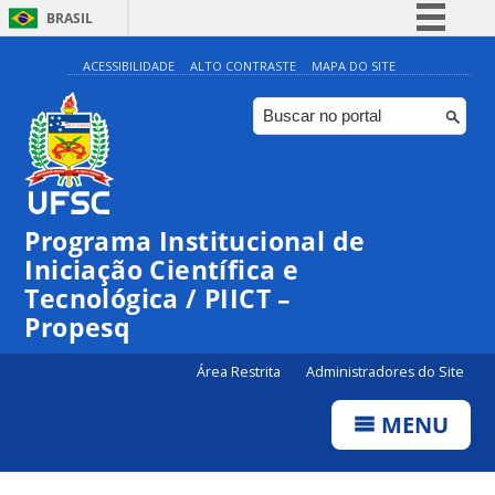
BRASIL
Simplifique!
ACESSIBILIDADE
ALTO CONTRASTE
MAPA DO SITE
Comunica BR
Participe
Acesso à informação
Legislação
Programa Institucional de
Canais
Iniciação Científica e
Tecnológica / PIICT –
Propesq
Área Restrita
Administradores do Site
MENU