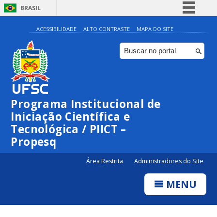
BRASIL
Simplifique!
ACESSIBILIDADE
ALTO CONTRASTE
MAPA DO SITE
Comunica BR
Participe
Acesso à informação
Legislação
Programa Institucional de
Canais
Iniciação Científica e
Tecnológica / PIICT –
Propesq
Área Restrita
Administradores do Site
MENU