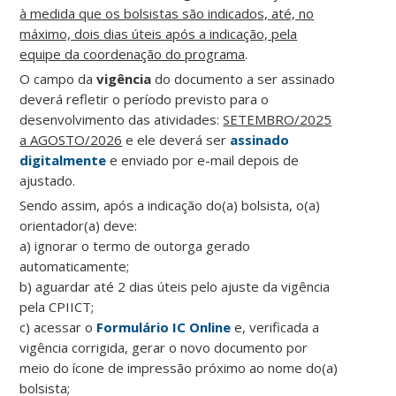
à medida que os bolsistas são indicados, até, no
máximo, dois dias úteis após a indicação, pela
equipe da coordenação do programa
.
O campo da
vigência
do documento a ser assinado
deverá refletir o período previsto para o
desenvolvimento das atividades:
SETEMBRO/2025
a AGOSTO/2026
e ele deverá ser
assinado
digitalmente
e enviado por e-mail depois de
ajustado.
Sendo assim, após a indicação do(a) bolsista, o(a)
orientador(a) deve:
a) ignorar o termo de outorga gerado
automaticamente;
b) aguardar até 2 dias úteis pelo ajuste da vigência
pela CPIICT;
c) acessar o
Formulário IC Online
e, verificada a
vigência corrigida, gerar o novo documento por
meio do ícone de impressão próximo ao nome do(a)
bolsista;