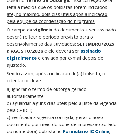
bolsa no
Termo de Outorga
. Essa correção será
feita
à medida que os bolsistas forem indicados,
até, no máximo, dois dias úteis após a indicação,
pela equipe da coordenação do programa
.
O campo da
vigência
do documento a ser assinado
deverá refletir o período previsto para o
desenvolvimento das atividades:
SETEMBRO/2025
a AGOSTO/2026
e ele deverá ser
assinado
digitalmente
e enviado por e-mail depois de
ajustado.
Sendo assim, após a indicação do(a) bolsista, o
orientador deve:
a) ignorar o termo de outorga gerado
automaticamente;
b) aguardar alguns dias úteis pelo ajuste da vigência
pela CPIICT;
c) verificada a vigência corrigida, gerar o novo
documento por meio do ícone de impressão ao lado
do nome do(a) bolsista no
Formulário IC Online
;