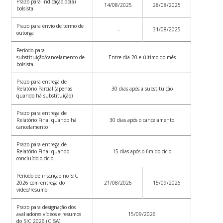
Prazo para indicação do(a)
14/08/2025
28/08/2025
bolsista
Prazo para envio de termo de
–
31/08/2025
outorga
Período para
substituição/cancelamento de
Entre dia 20 e último do mês
bolsista
Prazo para entrega de
Relatório Parcial (apenas
30 dias após a substituição
quando há substituição)
Prazo para entrega de
Relatório Final quando há
30 dias após o cancelamento
cancelamento
Prazo para entrega de
Relatório Final quando
15 dias após o fim do ciclo
concluído o ciclo
Período de inscrição no SIC
2026 com entrega do
21/08/2026
15/09/2026
vídeo/resumo
Prazo para designação dos
avaliadores vídeos e resumos
15/09/2026
do SIC 2026 (CISA)