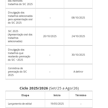
dos melhores
trabalhos do SIC 2025
Divulgação dos
trabalhos selecionados
–
08/10/2025
para apresentação oral
do SIC 2025
SIC 2025
(Apresentação oral dos
20/10/2025
24/10/2025
trabalhos
selecionados)
Divulgação dos
trabalhos que
–
30/10/2025
receberão premiação
do SIC ~2025
Cerimônia de
premiação do SIC
–
A definir
2025
Ciclo 2025/2026
(Set/25 a Ago/26)
Etapa
Início
Término
Lançamento de edital
19/05/2025
–