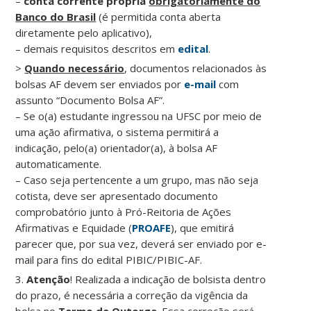
–
conta corrente própria
obrigatoriamente do
Banco do Brasil
(é permitida conta aberta
diretamente pelo aplicativo),
– demais requisitos descritos em
edital
.
>
Quando necessário
, documentos relacionados às
bolsas AF devem ser enviados por
e-mail
com
assunto “Documento Bolsa AF”.
– Se o(a) estudante ingressou na UFSC por meio de
uma ação afirmativa, o sistema permitirá a
indicação, pelo(a) orientador(a), à bolsa AF
automaticamente.
– Caso seja pertencente a um grupo, mas não seja
cotista, deve ser apresentado documento
comprobatório junto à Pró-Reitoria de Ações
Afirmativas e Equidade (
PROAFE
), que emitirá
parecer que, por sua vez, deverá ser enviado por e-
mail para fins do edital PIBIC/PIBIC-AF.
3.
Atenção
! Realizada a indicação de bolsista dentro
do prazo, é necessária a correção da vigência da