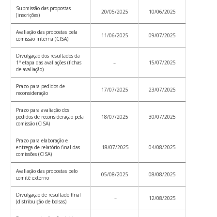
Submissão das propostas
20/05/2025
10/06/2025
(inscrições)
Avaliação das propostas pela
11/06/2025
09/07/2025
comissão interna (CISA)
Divulgação dos resultados da
1ª etapa das avaliações (fichas
–
15/07/2025
de avaliação)
Prazo para pedidos de
17/07/2025
23/07/2025
reconsideração
Prazo para avaliação dos
pedidos de reconsideração pela
18/07/2025
30/07/2025
comissão (CISA)
Prazo para elaboração e
entrega de relatório final das
18/07/2025
04/08/2025
comissões (CISA)
Avaliação das propostas pelo
05/08/2025
08/08/2025
comitê externo
Divulgação de resultado final
–
12/08/2025
(distribuição de bolsas)