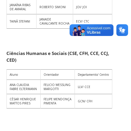
JANAÍNA RIBAS
ROBERTO SIMONI
JOI/ JOI
DE AMARAL
JANAIDE
TAINÃ STEFANI
ECV/ CTC
CAVALCANTE ROCHA
Ciências Humanas e Sociais (CSE, CFH, CCE, CCJ,
CED)
Aluno
Orientador
Departamento/ Centro
ANA CLAUDIA
FELICIO WESSLING
LLV/ CCE
FABRE ELTERMANN
MARGOTTI
CÉSAR HENRIQUE
FELIPE MENDONÇA
GCN/ CFH
MATTOS PIRES
PIMENTA