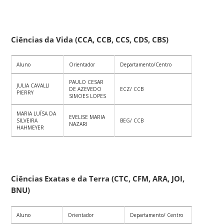
Ciências da Vida (CCA, CCB, CCS, CDS, CBS)
Aluno
Orientador
Departamento/Centro
PAULO CESAR
JULIA CAVALLI
DE AZEVEDO
ECZ/ CCB
PIERRY
SIMOES LOPES
MARIA LUÍSA DA
EVELISE MARIA
SILVEIRA
BEG/ CCB
NAZARI
HAHMEYER
Ciências Exatas e da Terra (CTC, CFM, ARA, JOI,
BNU)
Aluno
Orientador
Departamento/ Centro