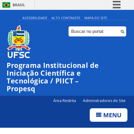
BRASIL
Simplifique!
ACESSIBILIDADE
ALTO CONTRASTE
MAPA DO SITE
Comunica BR
Participe
Acesso à informação
Legislação
Programa Institucional de
Canais
Iniciação Científica e
Tecnológica / PIICT –
Propesq
Área Restrita
Administradores do Site
MENU