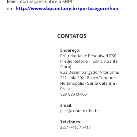
Mais informações sobre a SBPC
em:
http://www.sbpcnet.org.br/portoseguro/home/inde
CONTATOS
Endereço
:
Pró-reitoria de Pesquisa/UFSC
Prédio Reitoria II (Edifício Santa
Clara)
Rua Desembargador Vitor Lima,
222, sala 302 - Bairro Trindade
Florianópolis - Santa Catarina -
Brasil
CEP 88040-400
Email
:
piict@contato.ufsc.br
Telefones
:
3721-7415 / 7417