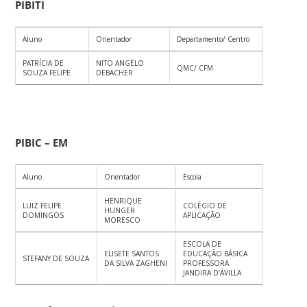
PIBITI
Aluno
Orientador
Departamento/ Centro
PATRÍCIA DE
NITO ANGELO
QMC/ CFM
SOUZA FELIPE
DEBACHER
PIBIC – EM
Aluno
Orientador
Escola
HENRIQUE
LUIZ FELIPE
COLÉGIO DE
HUNGER
DOMINGOS
APLICAÇÃO
MORESCO
ESCOLA DE
ELISETE SANTOS
EDUCAÇÃO BÁSICA
STEFANY DE SOUZA
DA SILVA ZAGHENI
PROFESSORA
JANDIRA D’ÁVILLA