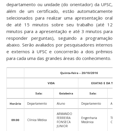
departamento ou unidade (do orientador) da UFSC,
além de um certificado, estão automaticamente
selecionados para realizar uma apresentação oral
de até 15 minutos sobre seu trabalho (até 12
minutos para a apresentação e até 3 minutos para
responder perguntas), seguindo a programação
abaixo. Serão avaliados por pesquisadores internos
e externos à UFSC e concorrerão a dois prêmios
para cada uma das grandes áreas do conhecimento.
Quinta-feira – 20/10/2016
VIDA
EXATAS E DA TERRA
Sala:
Goiabeira
Sala:
Laranjeira
Horário
Departamento
Aluno
Departamento
Aluno
ARMANDO
FERREIRA
Engenharia
TIAGO
09:00
Clínica Médica
FONSECA
Mecânica
CALEGARI
JUNIOR