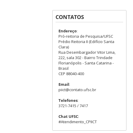
CONTATOS
Endereço
:
Pró-reitoria de Pesquisa/UFSC
Prédio Reitoria II (Edifício Santa
Clara)
Rua Desembargador Vitor Lima,
222, sala 302 - Bairro Trindade
Florianópolis - Santa Catarina -
Brasil
CEP 88040-400
Email
:
piict@contato.ufsc.br
Telefones
:
3721-7415 / 7417
Chat UFSC
:
#Atendimento_CPIICT