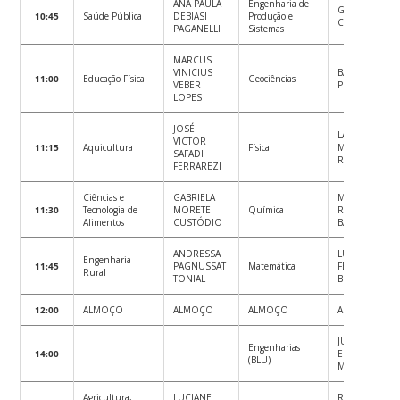
ANA PAULA
Engenharia de
GABRIEL
10:45
Saúde Pública
DEBIASI
Produção e
CANONICA
PAGANELLI
Sistemas
MARCUS
VINICIUS
BÁRBARA
11:00
Educação Física
Geociências
VEBER
PEREIRA
LOPES
JOSÉ
LAURA
VICTOR
11:15
Aquicultura
Física
MARTINS
SAFADI
RODRIGUES
FERRAREZI
Ciências e
GABRIELA
MARÍLIA
11:30
Tecnologia de
MORETE
Química
REGINATO DE
Alimentos
CUSTÓDIO
BARROS
ANDRESSA
LUIZ
Engenharia
11:45
PAGNUSSAT
Matemática
FERNANDO
Rural
TONIAL
BOSSA
12:00
ALMOÇO
ALMOÇO
ALMOÇO
ALMOÇO
JULIANO
Engenharias
14:00
EMIR NUNES
(BLU)
MASSON
Agricultura,
LUCIANE
RICARDO