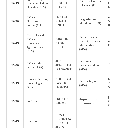
Ciências Exatas e
14:15
Biodiversidades e
TEIXEIRA
EMANUEL
Educação (BLU)
Florestas (CBS)
STANCK
MUELLER
Ciências
TAINARA
ANA PAULA
Engenharias de
14:30
Naturais e
RENATA
STORTO
Mobilidade (JOI)
Sociais (CBS)
TINELI
BITTENCOURT
Coord. Esp. de
Coord. Especial
Ciências
CAROLINE
Física Química e
ANA HELENA
14:45
Biológicas e
NAOMI
Matemática
KARPOVISCH
Agronômicas
UEDA
(ARA)
(CBS)
ALINE
Energia e
Ciências da
TALITA
15:00
APARECIDA
Sustentabilidade
Saúde (ARA)
THOMAZ
SCHWANCK
(ARA)
Biologia Celular,
GUILHERME
MIHAEL
Computação
15:15
Embriologia e
PASETTO
ZAMIN
(ARA)
Genética
FADANNI
SOUSA
JULIANA
BRUNA DE
Arquitetura e
15:30
Botânica
CAMPELO DE
RAMOS
Urbanismo
OLIVEIRA
LEYSLE
FERNANDA
15:45
Bioquímica
HENCKEL
ALVES