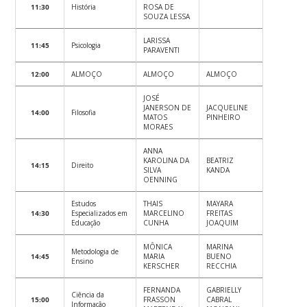
11:30
História
ROSA DE
SOUZA LESSA
LARISSA
11:45
Psicologia
PARAVENTI
12:00
ALMOÇO
ALMOÇO
ALMOÇO
JOSÉ
JANERSON DE
JACQUELINE
14:00
Filosofia
MATOS
PINHEIRO
MORAES
ANNA
KAROLINA DA
BEATRIZ
14:15
Direito
SILVA
KANDA
OENNING
Estudos
THAIS
MAYARA
14:30
Especializados em
MARCELINO
FREITAS
Educação
CUNHA
JOAQUIM
MÔNICA
MARINA
Metodologia de
14:45
MARIA
BUENO
Ensino
KERSCHER
RECCHIA
FERNANDA
GABRIELLY
Ciência da
15:00
FRASSON
CABRAL
Informação