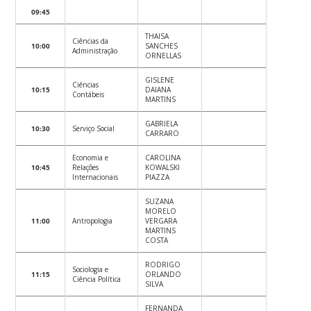
09:45
THAISA
Ciências da
10:00
SANCHES
Administração
ORNELLAS
GISLENE
Ciências
10:15
DAIANA
Contábeis
MARTINS
GABRIELA
10:30
Serviço Social
CARRARO
Economia e
CAROLINA
10:45
Relações
KOWALSKI
Internacionais
PIAZZA
SUZANA
MORELO
11:00
Antropologia
VERGARA
MARTINS
COSTA
RODRIGO
Sociologia e
11:15
ORLANDO
Ciência Política
SILVA
FERNANDA