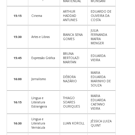
MARTENDAL
MONSANI
ARTHUR
EDUARDO DE
15:15
Cinema
HADDAD
OLIVEIRA DA
ANTUNES
COSTA
JULIA
BIANCA SENA
FERNANDA
15:30
Artes e Libras
GOMES
MAFRA
MENGER
BRUNA
EDUARDA
15:45
Expressão Gráfica
BERTOLAZI
VIEIRA
MARITAN
MARIA
DÉBORA
EDUARDA
16:00
Jornalismo
NAZÁRIO
MARINHO DE
SOUZA
MARIA
Língua e
THIAGO
EDUARDA
16:15
Literatura
SOARES
CAETANO
Estrangeira
OURIQUES
VIEIRA
Língua e
JÉSSICA LUIZA
16:30
Literatura
LUAN KOROLL
QUINT
Vernácula