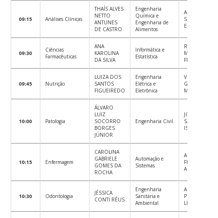
THAÍS ALVES
Engenharia
ARTHUR
NETTO
Química e
09:15
Análises Clínicas
SENRA
ANTUNES
Engenharia de
ESTRELLA
DE CASTRO
Alimentos
ANA
RAUL
Ciências
Informática e
09:30
KAROLINA
MISSFELDT
Farmacêuticas
Estatística
DA SILVA
FILHO
LUIZA DOS
Engenharia
VICTOR
09:45
Nutrição
SANTOS
Elétrica e
GABRIEL
FIGUEIREDO
Eletrônica
MONTEIRO
ÁLVARO
LUIZ
JORGE ALLE
10:00
Patologia
SOCORRO
Engenharia Civil
SADALLA
BORGES
ISMAEL
JÚNIOR
CAROLINA
ANGELO
GABRIELE
Automação e
10:15
Enfermagem
FRIGERI
GOMES DA
Sistemas
ARAÚJO
ROCHA
Engenharia
ALANA
JÉSSICA
10:30
Odontologia
Sanitária e
PESSUTTO
CONTI RÉUS
Ambiental
LISBOA