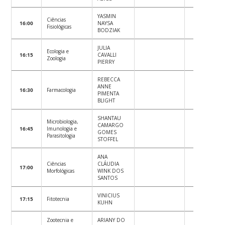
YASMIN
Ciências
16:00
NAYSA
Fisiológicas
BODZIAK
JULIA
Ecologia e
16:15
CAVALLI
Zoologia
PIERRY
REBECCA
ANNE
16:30
Farmacologia
PIMENTA
BLIGHT
SHANTAU
Microbiologia,
CAMARGO
16:45
Imunologia e
GOMES
Parasitologia
STOFFEL
ANA
Ciências
CLÁUDIA
17:00
Morfológicas
WINK DOS
SANTOS
VINICIUS
17:15
Fitotecnia
KUHN
Zootecnia e
ARIANY DO