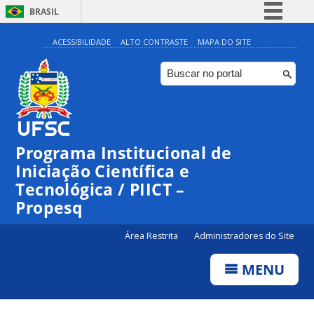
BRASIL
Simplifique!
ACESSIBILIDADE
ALTO CONTRASTE
MAPA DO SITE
Comunica BR
Participe
Acesso à informação
Legislação
Programa Institucional de
Canais
Iniciação Científica e
Tecnológica / PIICT –
Propesq
Área Restrita
Administradores do Site
MENU