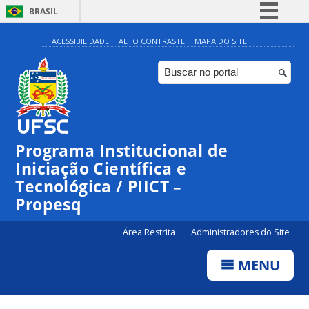
BRASIL
Simplifique!
ACESSIBILIDADE
ALTO CONTRASTE
MAPA DO SITE
Comunica BR
Participe
Acesso à informação
Legislação
Programa Institucional de
Canais
Iniciação Científica e
Tecnológica / PIICT –
Propesq
Área Restrita
Administradores do Site
MENU