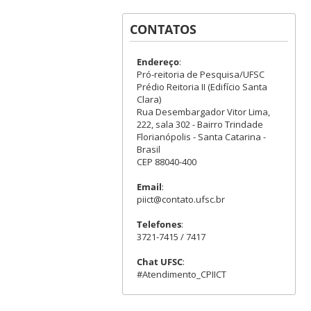
CONTATOS
Endereço
:
Pró-reitoria de Pesquisa/UFSC
Prédio Reitoria II (Edifício Santa
Clara)
Rua Desembargador Vitor Lima,
222, sala 302 - Bairro Trindade
Florianópolis - Santa Catarina -
Brasil
CEP 88040-400
Email
:
piict@contato.ufsc.br
Telefones
:
3721-7415 / 7417
Chat UFSC
:
#Atendimento_CPIICT