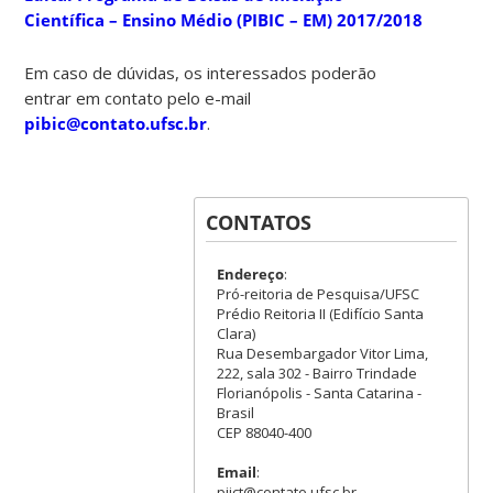
Científica – Ensino Médio (PIBIC – EM) 2017/2018
Em caso de dúvidas, os interessados poderão
entrar em contato pelo e-mail
pibic@contato.ufsc.br
.
CONTATOS
Endereço
:
Pró-reitoria de Pesquisa/UFSC
Prédio Reitoria II (Edifício Santa
Clara)
Rua Desembargador Vitor Lima,
222, sala 302 - Bairro Trindade
Florianópolis - Santa Catarina -
Brasil
CEP 88040-400
Email
:
piict@contato.ufsc.br