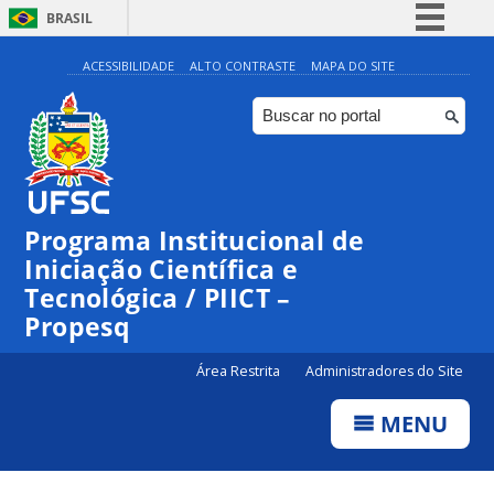
BRASIL
Simplifique!
ACESSIBILIDADE
ALTO CONTRASTE
MAPA DO SITE
Comunica BR
Participe
Acesso à informação
Legislação
Programa Institucional de
Canais
Iniciação Científica e
Tecnológica / PIICT –
Propesq
Área Restrita
Administradores do Site
MENU