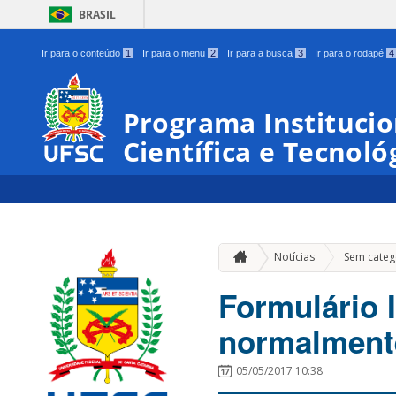
BRASIL
Ir para o conteúdo
1
Ir para o menu
2
Ir para a busca
3
Ir para o rodapé
4
Programa Institucio
Científica e Tecnoló
Notícias
Sem categ
Formulário I
normalment
05/05/2017 10:38