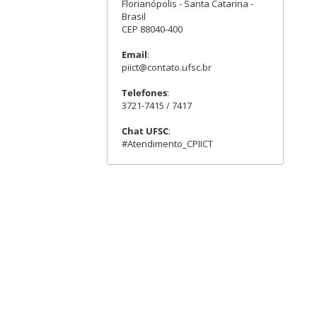
Florianópolis - Santa Catarina -
Brasil
CEP 88040-400
Email
:
piict@contato.ufsc.br
Telefones
:
3721-7415 / 7417
Chat UFSC
:
#Atendimento_CPIICT