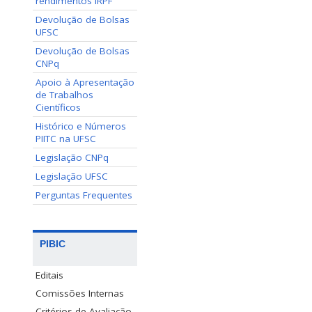
rendimentos IRPF
Devolução de Bolsas
UFSC
Devolução de Bolsas
CNPq
Apoio à Apresentação
de Trabalhos
Científicos
Histórico e Números
PIITC na UFSC
Legislação CNPq
Legislação UFSC
Perguntas Frequentes
PIBIC
Editais
Comissões Internas
Critérios de Avaliação