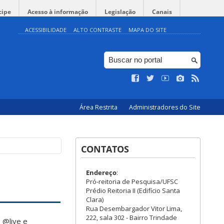
cipe
Acesso à informação
Legislação
Canais
ACESSIBILIDADE
ALTO CONTRASTE
MAPA DO SITE
Área Restrita
Administradores do Site
CONTATOS
Endereço
:
Pró-reitoria de Pesquisa/UFSC
Prédio Reitoria II (Edifício Santa
Clara)
Rua Desembargador Vitor Lima,
222, sala 302 - Bairro Trindade
 @live e