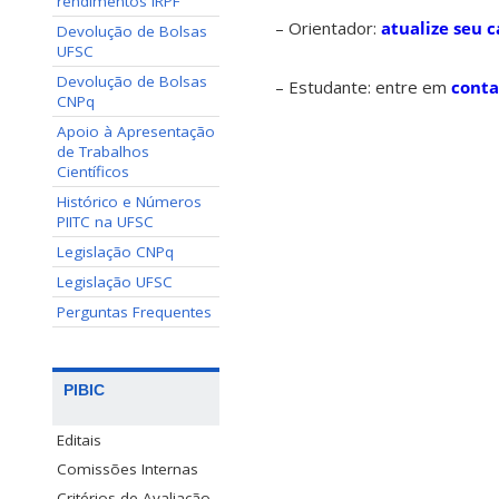
rendimentos IRPF
– Orientador:
atualize seu 
Devolução de Bolsas
UFSC
Devolução de Bolsas
– Estudante: entre em
conta
CNPq
Apoio à Apresentação
de Trabalhos
Científicos
Histórico e Números
PIITC na UFSC
Legislação CNPq
Legislação UFSC
Perguntas Frequentes
PIBIC
Editais
Comissões Internas
Critérios de Avaliação