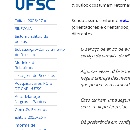
@outlook costumam retornar
Sendo assim, conforme
nota
Editais 2026/27 »
(orientadores e orientandos
SINFONIA
diferentes.
Sistema Editais de
bolsas
O serviço de envio de e
Substituição/Cancelamento
de Bolsista
serviço de e-mails da Mi
Modelos de
Relatórios
Algumas vezes, diferent
Listagem de Bolsistas
nega a entrega das mesm
Pesquisadores PQ e
que podemos recomendar é
DT CNPq/UFSC
Autodelaração –
Caso tenham uma segunda
Negros e Pardos
seu e-mail preferencial.
Comitês Externos
Editais 2025/26 »
Dê preferência em confi
Informe de