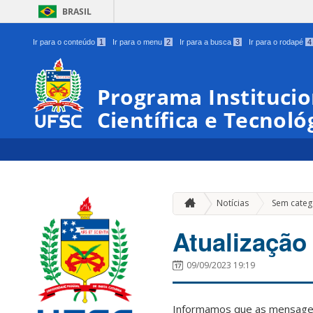
BRASIL
Ir para o conteúdo
1
Ir para o menu
2
Ir para a busca
3
Ir para o rodapé
4
Programa Institucio
Científica e Tecnoló
Notícias
Sem categ
Atualização 
09/09/2023 19:19
Informamos que as mensagen