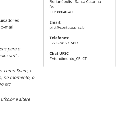
Florianópolis - Santa Catarina -
Brasil
CEP 88040-400
quisadores
Email
:
 e-mail
piict@contato.ufsc.br
Telefones
:
3721-7415 / 7417
ens para o
Chat UFSC
:
ook.com” .
#Atendimento_CPIICT
ras como Spam, e
ém, no momento, o
o etc.
fsc.br e altere