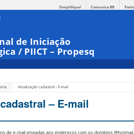
Simplifique!
Comunica BR
Parti
nal de Iniciação
gica / PIICT – Propesq
»
oria
Atualização cadastral – E-mail
cadastral – E-mail
s de e-mail enviadas aos endereços com os domínios @hotmail,