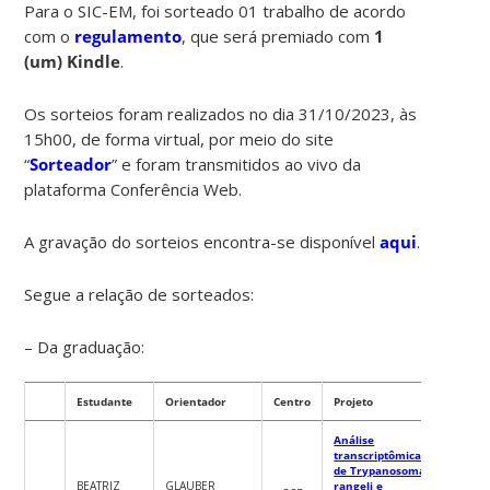
Para o SIC-EM, foi sorteado 01 trabalho de acordo
com o
regulamento
, que será premiado com
1
(um) Kindle
.
Os sorteios foram realizados no dia 31/10/2023, às
15h00, de forma virtual, por meio do site
“
Sorteador
” e foram transmitidos ao vivo da
plataforma Conferência Web.
A gravação do sorteios encontra-se disponível
aqui
.
Segue a relação de sorteados:
– Da graduação:
Estudante
Orientador
Centro
Projeto
Análise
transcriptômica
de Trypanosoma
BEATRIZ
GLAUBER
rangeli e