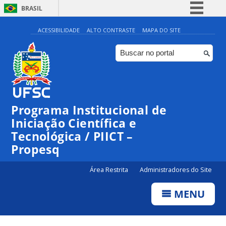
BRASIL
Simplifique!
ACESSIBILIDADE
ALTO CONTRASTE
MAPA DO SITE
Comunica BR
Participe
Acesso à informação
Legislação
Programa Institucional de
Canais
Iniciação Científica e
Tecnológica / PIICT –
Propesq
Área Restrita
Administradores do Site
MENU