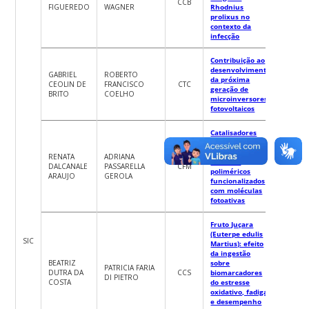
CCB
FIGUEREDO
WAGNER
Rhodnius
prolixus no
contexto da
infecção
Contribuição ao
desenvolvimento
GABRIEL
ROBERTO
da próxima
CEOLIN DE
FRANCISCO
CTC
geração de
BRITO
COELHO
microinversores
fotovoltaicos
Catalisadores
auto-organizados
baseados em
RENATA
ADRIANA
sistemas
DALCANALE
PASSARELLA
CFM
poliméricos
ARAUJO
GEROLA
funcionalizados
com moléculas
fotoativas
Fruto Juçara
(Euterpe edulis
SIC
Martius): efeito
da ingestão
BEATRIZ
sobre
PATRICIA FARIA
DUTRA DA
CCS
biomarcadores
DI PIETRO
COSTA
do estresse
oxidativo, fadiga
e desempenho