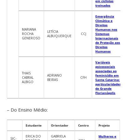
em ciclistas
treinados
Emergência
Climática e
Direitos
MARIANA
Humanos nos
LETÍCIA
ROCHA
CCJ
Sistemas
ALBUQUERQUE
GENEROSO
Internacionais
de Proteção aos
Direitos
Humanos
Variáveis
psicossociais
associadas ao
THAIS
ADRIANO
feminicídio em
CABRAL
CFH
BEIRAS
Santa Catarina:
ALBIGO
particularidades
de Grande
Florianópolis
– Do Ensino Médio:
Estudante
Orientador
Centro
Projeto
ERICA DO
GABRIELA
Mulheres e
SIC-