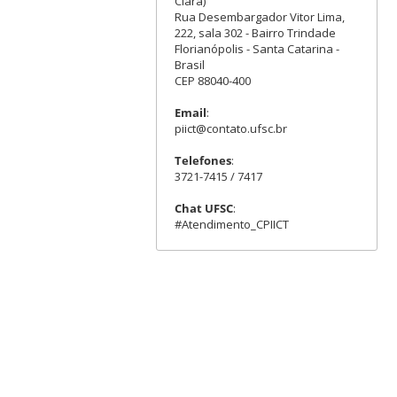
Clara)
Rua Desembargador Vitor Lima,
222, sala 302 - Bairro Trindade
Florianópolis - Santa Catarina -
Brasil
CEP 88040-400
Email
:
piict@contato.ufsc.br
Telefones
:
3721-7415 / 7417
Chat UFSC
:
#Atendimento_CPIICT