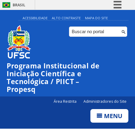
BRASIL
Simplifique!
ACESSIBILIDADE
ALTO CONTRASTE
MAPA DO SITE
Comunica BR
Participe
Acesso à informação
Legislação
Programa Institucional de
Canais
Iniciação Científica e
Tecnológica / PIICT –
Propesq
Área Restrita
Administradores do Site
MENU