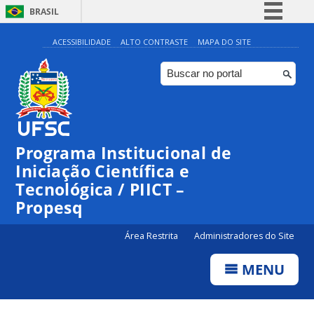
BRASIL
Simplifique!
ACESSIBILIDADE
ALTO CONTRASTE
MAPA DO SITE
Comunica BR
Participe
Acesso à informação
Legislação
Programa Institucional de
Canais
Iniciação Científica e
Tecnológica / PIICT –
Propesq
Área Restrita
Administradores do Site
MENU