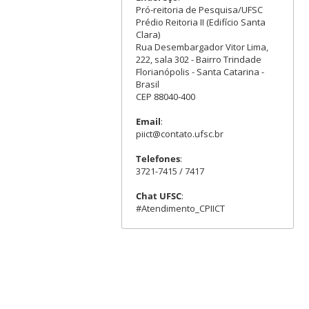
Pró-reitoria de Pesquisa/UFSC
Prédio Reitoria II (Edifício Santa
Clara)
Rua Desembargador Vitor Lima,
222, sala 302 - Bairro Trindade
Florianópolis - Santa Catarina -
Brasil
CEP 88040-400
Email
:
piict@contato.ufsc.br
Telefones
:
3721-7415 / 7417
Chat UFSC
:
#Atendimento_CPIICT