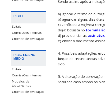
Sendo assim, após a indicação
a) ignorar o termo de outor
PIBITI
b) aguardar alguns dias úteis
c) verificada a vigência cor
Editais
do(a) bolsista no
Formulário
Comissões Internas
d) providenciar as
assinatura
Critérios de Avaliação
e) enviar o documento assina
4. P
ossíveis adaptações e/ou
PIBIC ENSINO
função
de
circunstâncias ad
MÉDIO
ciclo.
Editais
Comissões Internas
5. A alteração de aprovação
Modelos de
realizada caso ambos os pl
Documentos
Critérios de Avaliação