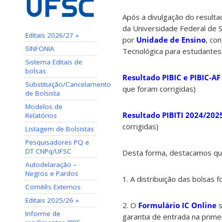
Após a divulgação do result
da Universidade Federal de 
Editais 2026/27 »
por
Unidade de Ensino
, co
SINFONIA
Tecnológica para estudantes
Sistema Editais de
bolsas
Resultado PIBIC e PIBIC-A
Substituição/Cancelamento
que foram corrigidas)
de Bolsista
Modelos de
Resultado PIBITI 2024/202
Relatórios
corrigidas)
Listagem de Bolsistas
Pesquisadores PQ e
DT CNPq/UFSC
Desta forma, destacamos qu
Autodelaração –
Negros e Pardos
1. A distribuição das bolsas 
Comitês Externos
Editais 2025/26 »
2. O
Formulário IC Online
s
Informe de
garantia de entrada na prime