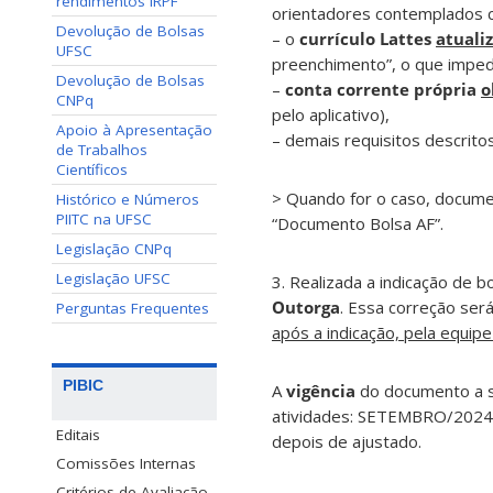
rendimentos IRPF
orientadores contemplados 
Devolução de Bolsas
– o
currículo Lattes
atuali
UFSC
preenchimento”, o que impede
Devolução de Bolsas
–
conta corrente própria
o
CNPq
pelo aplicativo),
Apoio à Apresentação
– demais requisitos descrit
de Trabalhos
Científicos
> Quando for o caso, docume
Histórico e Números
PIITC na UFSC
“Documento Bolsa AF”.
Legislação CNPq
Legislação UFSC
3. Realizada a indicação de b
Outorga
. Essa correção será
Perguntas Frequentes
após a indicação, pela equi
PIBIC
A
vigência
do documento a se
atividades: SETEMBRO/2024
Editais
depois de ajustado.
Comissões Internas
Critérios de Avaliação