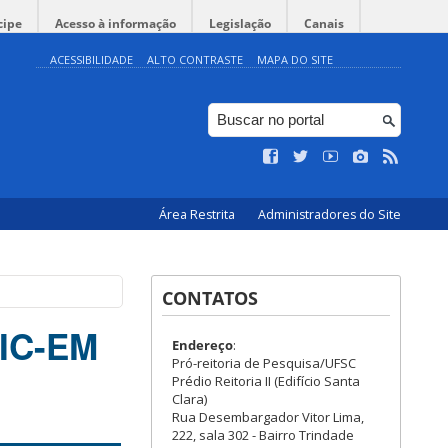
cipe
Acesso à informação
Legislação
Canais
ACESSIBILIDADE
ALTO CONTRASTE
MAPA DO SITE
Área Restrita
Administradores do Site
CONTATOS
BIC-EM
Endereço
:
Pró-reitoria de Pesquisa/UFSC
Prédio Reitoria II (Edifício Santa
Clara)
Rua Desembargador Vitor Lima,
222, sala 302 - Bairro Trindade