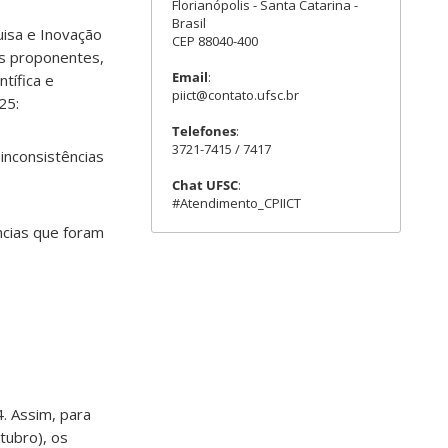
Florianópolis - Santa Catarina -
Brasil
uisa e Inovação
CEP 88040-400
os proponentes,
Email
:
tífica e
piict@contato.ufsc.br
25:
Telefones
:
3721-7415 / 7417
inconsistências
Chat UFSC
:
#Atendimento_CPIICT
ncias que foram
4. Assim, para
tubro), os