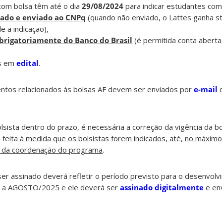
com bolsa têm até o dia
29/08/2024
para indicar estudantes com
zado e enviado ao CNPq
(quando não enviado, o Lattes ganha s
 a indicação),
brigatoriamente do Banco do Brasil
(é permitida conta abert
os em
edital
.
ntos relacionados às bolsas AF devem ser enviados por
e-mail
c
olsista dentro do prazo, é necessária a correção da vigência da b
 feita
à medida que os bolsistas forem indicados, até, no máximo,
pe da coordenação do programa
.
r assinado deverá refletir o período previsto para o desenvol
 a AGOSTO/2025 e ele deverá ser
assinado digitalmente
e env