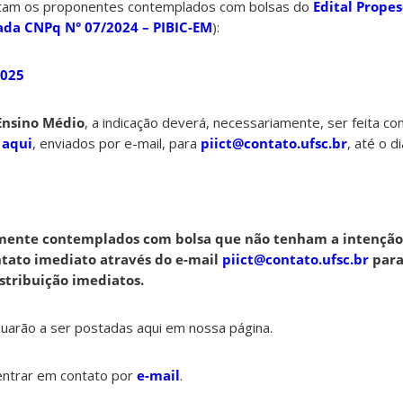
stam os proponentes contemplados com bolsas do
Edital Prope
da CNPq N° 07/2024 – PIBIC-EM
):
2025
Ensino Médio
, a indicação deverá, necessariamente, ser feita co
s
aqui
, enviados por e-mail, para
piict@contato.ufsc.br
, até o 
mente contemplados com bolsa que não tenham a intenção 
ntato imediato através do e-mail
piict@contato.ufsc.br
par
tribuição imediatos.
nuarão a ser postadas aqui em nossa página.
 entrar em contato por
e-mail
.