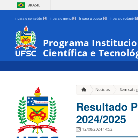
BRASIL
Ir para o conteúdo
1
Ir para o menu
2
Ir para a busca
3
Ir para o rodapé
4
Programa Institucio
Científica e Tecnoló
Notícias
Sem categ
Resultado P
2024/2025
12/08/2024 14:52