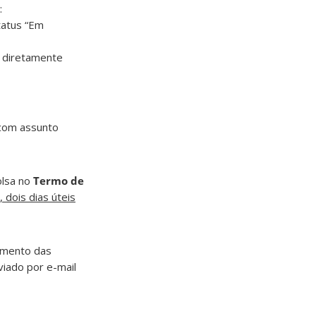
:
tatus “Em
a diretamente
om assunto
olsa no
Termo de
 dois dias úteis
vimento das
iado por e-mail