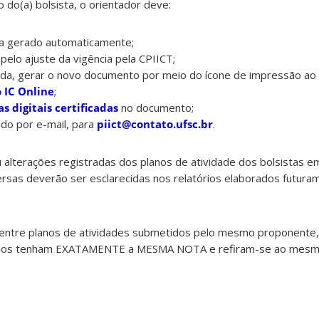
 do(a) bolsista, o orientador deve:
ga gerado automaticamente;
 pelo ajuste da vigência pela CPIICT;
rigida, gerar o novo documento por meio do ícone de impressão a
 IC Online
;
s digitais certificadas
no documento;
do por e-mail, para
piict@contato.ufsc.br
.
 alterações registradas dos planos de atividade
dos bolsistas e
versas
deverão ser esclarecidas nos relatórios elaborados futuram
, entre planos de atividades submetidos pelo mesmo proponente,
anos tenham EXATAMENTE a MESMA NOTA e refiram-se ao mesmo 