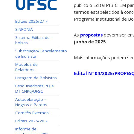
público o Edital PIBIC-EM p
termos estabelecidos à conce
Programa Institucional de Bol
Editais 2026/27 »
SINFONIA
As
propostas
devem ser envi
Sistema Editais de
junho de 2025
.
bolsas
Substituição/Cancelamento
de Bolsista
Mais informações podem ser 
Modelos de
Relatórios
Edital Nº 04/2025/PROPESQ
Listagem de Bolsistas
Pesquisadores PQ e
DT CNPq/UFSC
Autodelaração –
Negros e Pardos
Comitês Externos
Editais 2025/26 »
Informe de