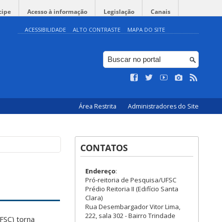
cipe
Acesso à informação
Legislação
Canais
ACESSIBILIDADE
ALTO CONTRASTE
MAPA DO SITE
Área Restrita
Administradores do Site
CONTATOS
Endereço
:
Pró-reitoria de Pesquisa/UFSC
Prédio Reitoria II (Edifício Santa
Clara)
Rua Desembargador Vitor Lima,
222, sala 302 - Bairro Trindade
FSC) torna