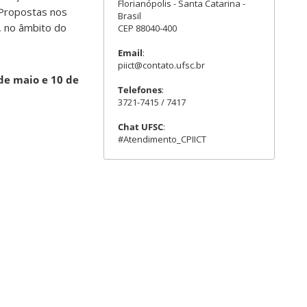
Florianópolis - Santa Catarina -
 Propostas nos
Brasil
, no âmbito do
CEP 88040-400
Email
:
piict@contato.ufsc.br
de maio e
10 de
Telefones
:
3721-7415 / 7417
Chat UFSC
:
#Atendimento_CPIICT