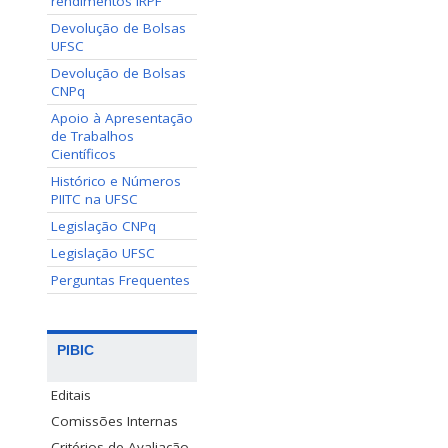
rendimentos IRPF
Devolução de Bolsas
UFSC
Devolução de Bolsas
CNPq
Apoio à Apresentação
de Trabalhos
Científicos
Histórico e Números
PIITC na UFSC
Legislação CNPq
Legislação UFSC
Perguntas Frequentes
PIBIC
Editais
Comissões Internas
Critérios de Avaliação