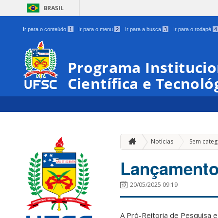
BRASIL
Ir para o conteúdo
1
Ir para o menu
2
Ir para a busca
3
Ir para o rodapé
4
Programa Institucio
Científica e Tecnoló
Notícias
Sem categ
Lançamento 
20/05/2025 09:19
A Pró-Reitoria de Pesquisa 