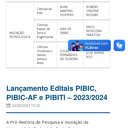
ALINE
RUBENS
Ciências da
MARTINS
ONOFRE
Vida
HOEPERS
NODARI
Ciências
ENZO
Exatas, da
DAVI DE
MOROSINI
INICIAÇÃO
Terra e
SIMAS
FRAZZON
TECNOLÓGICA
Engenharias
Ciências
Humanas e
LUCAS
JOSE RIPPER
Sociais,
FERNANDES
KOS
Letras e
DE OLIVEIRA
Artes
Lançamento Editais PIBIC,
PIBIC-AF e PIBITI – 2023/2024
22/03/2023 15:32
A Pró-Reitoria de Pesquisa e Inovação da