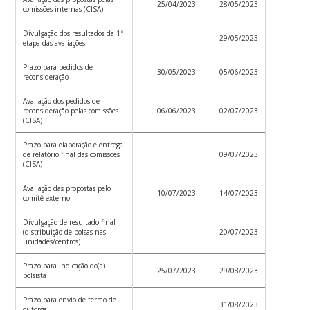
25/04/2023
28/05/2023
comissões internas (CISA)
Divulgação dos resultados da 1ª
29/05/2023
etapa das avaliações
Prazo para pedidos de
30/05/2023
05/06/2023
reconsideração
Avaliação dos pedidos de
reconsideração pelas comissões
06/06/2023
02/07/2023
(CISA)
Prazo para elaboração e entrega
de relatório final das comissões
09/07/2023
(CISA)
Avaliação das propostas pelo
10/07/2023
14/07/2023
comitê externo
Divulgação de resultado final
(distribuição de bolsas nas
20/07/2023
unidades/centros)
Prazo para indicação do(a)
25/07/2023
29/08/2023
bolsista
Prazo para envio de termo de
31/08/2023
outorga