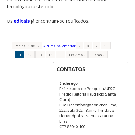
tecnológica neste ciclo.
Os
editais
já encontram-se retificados.
Página 11 de 37
« Primeiro
‹ Anterior
7
8
9
10
11
12
13
14
15
Próximo ›
Última »
CONTATOS
Endereço
:
Pró-reitoria de Pesquisa/UFSC
Prédio Reitoria II (Edifício Santa
Clara)
Rua Desembargador Vitor Lima,
222, sala 302 - Bairro Trindade
Florianópolis - Santa Catarina -
Brasil
CEP 88040-400