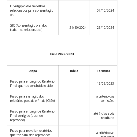
Divulgação dos trabalhos
selecionados para apresentação
07/10/2024
oral
SIC (Apresentação oral dos
21/10/2024
25/10/2024
trabalhos selecionados)
Ciclo 2022/2023
Etapa
Início
Término
Prazo para entrega do Relatório
15/09/2023
Final quando concluído o ciclo
Prazo para avaliação dos
a critério das
relatórios parciais e finais (CISA)
comissões
Prazo para entrega de Relatório
até 7 dias após
Final corrigido (quando
resultado
reprovado)
Prazo para reavaliar relatórios
a critério das
que tenham sido reprovados
comissões