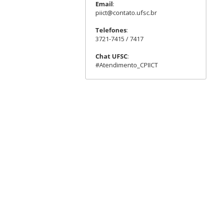
Email
:
piict@contato.ufsc.br
Telefones
:
3721-7415 / 7417
Chat UFSC
:
#Atendimento_CPIICT