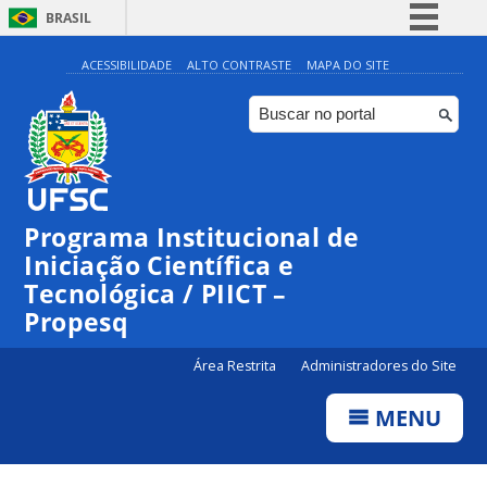
BRASIL
Simplifique!
ACESSIBILIDADE
ALTO CONTRASTE
MAPA DO SITE
Comunica BR
Participe
Acesso à informação
Legislação
Programa Institucional de
Canais
Iniciação Científica e
Tecnológica / PIICT –
Propesq
Área Restrita
Administradores do Site
MENU