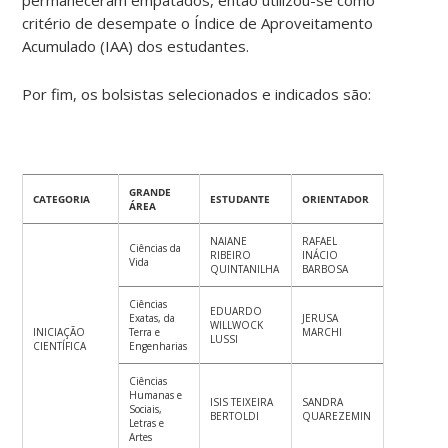
critério de desempate o Índice de Aproveitamento
Acumulado (IAA) dos estudantes.
Por fim, os bolsistas selecionados e indicados são:
GRANDE
CATEGORIA
ESTUDANTE
ORIENTADOR
ÁREA
NAIANE
RAFAEL
Ciências da
RIBEIRO
INÁCIO
Vida
QUINTANILHA
BARBOSA
Ciências
EDUARDO
Exatas, da
JERUSA
WILLWOCK
INICIAÇÃO
Terra e
MARCHI
LUSSI
CIENTÍFICA
Engenharias
Ciências
Humanas e
ISIS TEIXEIRA
SANDRA
Sociais,
BERTOLDI
QUAREZEMIN
Letras e
Artes