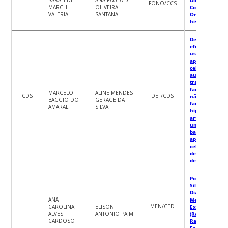
FONO/CCS
MARCH
OLIVEIRA
Compreensão
VALERIA
SANTANA
Oral: aspectos
histórico-cultu
Desenvolvimen
efetividade e
usabilidade d
aplicativo de
celular para
auxiliar no
tratamento
farmacológico
MARCELO
ALINE MENDES
CDS
DEF/CDS
não
BAGGIO DO
GERAGE DA
farmacológico
AMARAL
SILVA
hipertensão
arterial: efeito
uma interven
baseada em u
aplicativo de
celular nos nív
de atividade fí
de p
Por Entre
Silêncios e
Diálogos:
ANA
Memórias e
MEN/CED
CAROLINA
ELISON
Experiências d
ALVES
ANTONIO PAIM
(Re)Existência
CARDOSO
Racismos em
Escolas de Pau