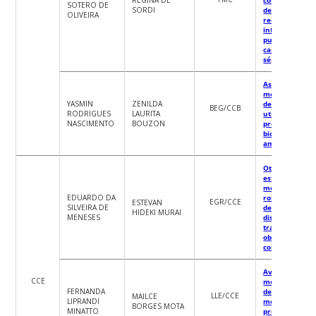
SOTERO DE
SORDI
de saúde:
OLIVEIRA
receptores CB
inflamação
pulmonar de
camundongos
sépticos
Aspectos
morfofisiológi
YASMIN
ZENILDA
de macroalgas
BEG/CCB
RODRIGUES
LAURITA
utilizadas nos
NASCIMENTO
BOUZON
processos de
biorremediaçã
ambiental
Otimização da
estrutura
mecânica de 
EDUARDO DA
robô de inspeç
EGR/CCE
ESTEVAN
SILVEIRA DE
de linhas de
HIDEKI MURAI
MENESES
distribuição p
transposição d
obstáculos
complexos
Avaliação da
CCE
memória
FERNANDA
declarativa e 
LLE/CCE
MAILCE
LIPRANDI
memória
BORGES MOTA
MINATTO
procedural de