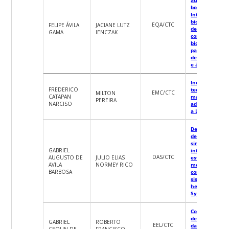
bolsista do pro
Integração da
biomassa de c
EQA/CTC
FELIPE ÁVILA
JACIANE LUTZ
de tabaco no
GAMA
IENCZAK
conceito de
biorrefinarias
para a produç
de xilooligôme
e ácido succíni
Inovações
FREDERICO
tecnológicas p
EMC/CTC
MILTON
CATAPAN
manufatura
PEREIRA
NARCISO
aditiva de met
a LASER
Desenvolvime
de ambientes 
simulação
GABRIEL
interativa par
DAS/CTC
AUGUSTO DE
JULIO ELIAS
estudo de
AVILA
NORMEY RICO
modelagem e
BARBOSA
controle de
sistemas
heliotérmicos 
Sysquake
Contribuição a
desenvolvime
GABRIEL
ROBERTO
EEL/CTC
da próxima
CEOLIN DE
FRANCISCO