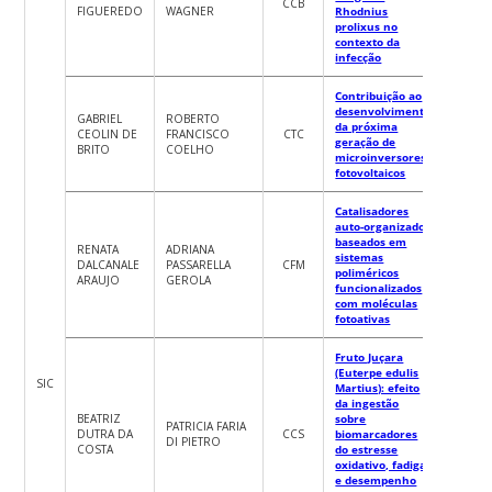
CCB
FIGUEREDO
WAGNER
Rhodnius
prolixus no
contexto da
infecção
Contribuição ao
desenvolvimento
GABRIEL
ROBERTO
da próxima
CEOLIN DE
FRANCISCO
CTC
geração de
BRITO
COELHO
microinversores
fotovoltaicos
Catalisadores
auto-organizados
baseados em
RENATA
ADRIANA
sistemas
DALCANALE
PASSARELLA
CFM
poliméricos
ARAUJO
GEROLA
funcionalizados
com moléculas
fotoativas
Fruto Juçara
(Euterpe edulis
SIC
Martius): efeito
da ingestão
BEATRIZ
sobre
PATRICIA FARIA
DUTRA DA
CCS
biomarcadores
DI PIETRO
COSTA
do estresse
oxidativo, fadiga
e desempenho