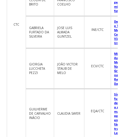
geração de
BRITO
COELHO
microinversor
fotovoltaicos
Desenvolvime
CTC
e Testes de
GABRIELA
JOSE LUIS
INE/CTC
Melhorias na
FURTADO DA
ALMADA
Codificação de
SILVEIRA
GUNTZEL
Vídeos Utiliza
Um Novo Data
Misturas
Asfálticas
Modificadas c
GIORGIA
JOÃO VICTOR
ECV/CTC
Nanoplacas de
LUCCHETA
STAUB DE
Grafeno: Impa
PEZZI
MELO
no Fenômeno 
Reparação ao
Dano por Fadi
Síntese e
funcionalizaçã
de nanopartíc
a partir de
GUILHERME
EQA/CTC
macrolactonas
DE CARVALHO
CLAUDIA SAYER
para
INÁCIO
encapsulação 
fármaco para
tratamento da
Leishmaniase