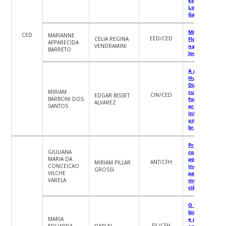
Lopes, Imbitub
Garopaba – SC
Migrantes em
CED
MARIANNE
EED/CED
CELIA REGINA
Florianópolis/S
APPARECIDA
VENDRAMINI
na Educação d
BARRETO
Jovens e Adult
A presença da
Humanidades
Digitais nos
MIRIAM
cursos que
CIN/CED
EDGAR BISSET
BARBONI DOS
formam
ALVAREZ
SANTOS
profissionais d
informação e
universidades
brasileiras
Prêmios, editai
GIULIANA
concursos co
MARIA DA
política de
ANT/CFH
MIRIAM PILLAR
CONCEICAO
incentivo à
GROSSI
VILCHE
participação d
VARELA
mulheres na
ciência
O princípio
bioético da jus
MARIA
e o
FIL/CFH
EDUARDA
DARLEI
enfrentament