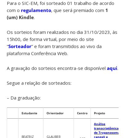
Para o SIC-EM, foi sorteado 01 trabalho de acordo
com o
regulamento
, que será premiado com
1
(um) Kindle
.
Os sorteios foram realizados no dia 31/10/2023, às
15h00, de forma virtual, por meio do site
“
Sorteador
” e foram transmitidos ao vivo da
plataforma Conferência Web.
A gravação do sorteios encontra-se disponível
aqui
.
Segue a relação de sorteados:
– Da graduação:
Estudante
Orientador
Centro
Projeto
Análise
transcriptômica
de Trypanosoma
BEATRIZ
GLAUBER
rangeli e