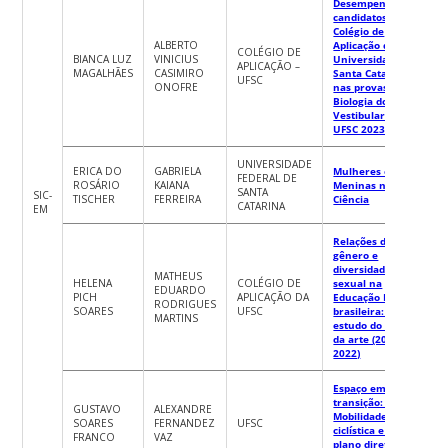
Desempenho dos
candidatos do
Colégio de
ALBERTO
Aplicação da
COLÉGIO DE
BIANCA LUZ
VINICIUS
Universidade de
APLICAÇÃO –
MAGALHÃES
CASIMIRO
Santa Catarina
UFSC
ONOFRE
nas provas de
Biologia dos
Vestibulares
UFSC 2023
UNIVERSIDADE
ERICA DO
GABRIELA
Mulheres e
FEDERAL DE
ROSÁRIO
KAIANA
Meninas na
SANTA
SIC-
TISCHER
FERREIRA
Ciência
CATARINA
EM
Relações de
gênero e
diversidade
MATHEUS
HELENA
COLÉGIO DE
sexual na
EDUARDO
PICH
APLICAÇÃO DA
Educação Básica
RODRIGUES
SOARES
UFSC
brasileira: um
MARTINS
estudo do estado
da arte (2012-
2022)
Espaço em
transição: A
GUSTAVO
ALEXANDRE
Mobilidade
SOARES
FERNANDEZ
UFSC
ciclística e o
FRANCO
VAZ
plano diretor de