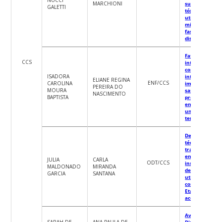
MARCHIONI
substâncias
GALETTI
tóxicas em uri
utilizando
microextraçã
fase sólida
dispersiva (d-S
Fatores que
CCS
interferem na
comunicação
ISADORA
interpessoal e
ELIANE REGINA
ENF/CCS
CAROLINA
impactam na
PEREIRA DO
MOURA
saúde dos
NASCIMENTO
BAPTISTA
profissionais d
enfermagem 
uma unidade 
terapia intens
Desempenho 
técnica de
tratamento
endodôntico n
JULIA
CARLA
ODT/CCS
instrumental 
MALDONADO
MIRANDA
dentes decídu
GARCIA
SANTANA
utilizando pas
com antibiótic
Etapa de
acompanhame
Avaliação
SARAH DE
ANA PAULA DE
Dinâmica da