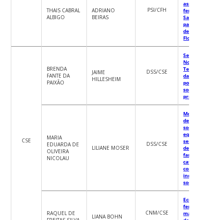
associadas ao
PSI/CFH
THAIS CABRAL
ADRIANO
feminicídio e
ALBIGO
BEIRAS
Santa Catarina
particularidad
de Grande
Florianópolis
Serviço Social 
Novas
BRENDA
Tecnologias: o
DSS/CSE
JAIME
FANTE DA
das mídias soci
HILLESHEIM
PAIXÃO
por assistente
sociais para fi
profissionais
Monitorament
de políticas
sociais,
equipamentos
MARIA
CSE
serviços
DSS/CSE
EDUARDA DE
LILIANE MOSER
demandados p
OLIVEIRA
famílias
NICOLAU
catarinenses: 
construção de
indicadores
sociais
Economia
feminista,
CNM/CSE
RAQUEL DE
macroeconom
LIANA BOHN
FREITAS SILVA
de gênero e