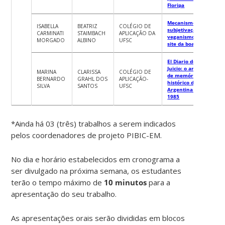
Floripa
Mecanismos de
ISABELLA
BEATRIZ
COLÉGIO DE
subjetivação: o
CARMINATI
STAIMBACH
APLICAÇÃO DA
veganismo no
MORGADO
ALBINO
UFSC
site da boa forma
El Diario del
Juicio: o arquivo
MARINA
CLARISSA
COLÉGIO DE
de memória
BERNARDO
GRAHL DOS
APLICAÇÃO-
histórico da
SILVA
SANTOS
UFSC
Argentina em
1985
*Ainda há 03 (três) trabalhos a serem indicados
pelos coordenadores de projeto PIBIC-EM.
No dia e horário estabelecidos em cronograma a
ser divulgado na próxima semana, os estudantes
terão o tempo máximo de
10 minutos
para a
apresentação do seu trabalho.
As apresentações orais serão divididas em blocos