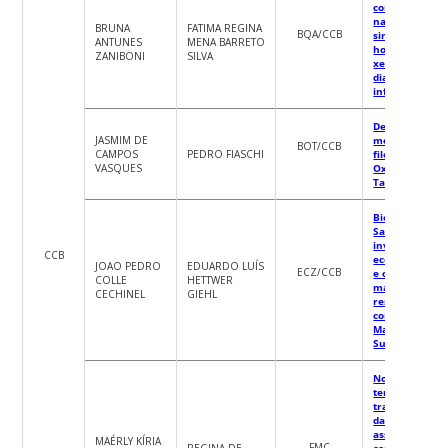
compostos
naturais,
BRUNA
FATIMA REGINA
BQA/CCB
sintéticos,
ANTUNES
MENA BARRETO
hormonios e
ZANIBONI
SILVA
xenobióticos n
diabetes e
infertilidade
Delimitação
JASMIM DE
morfológica e
BOT/CCB
CAMPOS
PEDRO FIASCHI
filogenética de
VASQUES
Oxalis pyrene
Taub.
Biodiversidade
Santa Catarina
investigando a
CCB
ecologia histór
JOAO PEDRO
EDUARDO LUÍS
ECZ/CCB
e os efeitos de
COLLE
HETTWER
manejo para
CECHINEL
GIEHL
restauração e
conservação d
Mata Atlântica
Sul do Brasil.
Novas estratég
terapêuticas n
tratamento do
dano de órgão
associado a
MAÉRLY KÍRIA
FMC
REGINA DE
condições críti