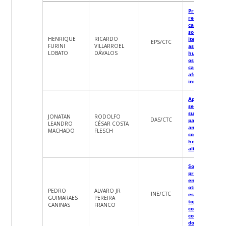
Previsão e
representação
cartográfica d
solicitações de
HENRIQUE
RICARDO
itens de
EPS/CTC
FURINI
VILLARROEL
assistência
LOBATO
DÁVALOS
humanitária p
os municípios
catarinenses
afetados por
inundações
Aprendizado
semi-
supervisionad
JONATAN
RODOLFO
DAS/CTC
para detecção 
LEANDRO
CÉSAR COSTA
amaciamento
MACHADO
FLESCH
compressores
herméticos
alternativos
Soluções para
problemas rea
envolvendo
otimização:
PEDRO
ALVARO JR
INE/CTC
estudo sobre
GUIMARAES
PEREIRA
topologias
CANINAS
FRANCO
conexas para
controle de
doença em u