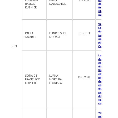
RAMOS
DALL’AGNOL
da COVID-19 n
KUZNIER
Brasil: bioética
filosofia da
medicina
Vtivinicultura
Serrana: o
despontar de 
HST/CFH
PAULA
EUNICE SUELI
terroir de
TAVARES
NODARI
oportunidades
para Santa
CFH
Catarina
Levantamento
dados
geoquímicos d
diques básicos
litoral
catarinense e
SOFIA DE
LUANA
DGL/CFH
geração de ba
FRANCISCO
MOREIRA
de dados
KOPELKE
FLORISBAL
consistidos pa
divulgação da
geodiversidade
difusão do
conhecimento
científico
Variáveis
psicossociais