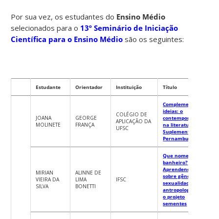
Por sua vez, os estudantes do
Ensino Médio
selecionados para o
13º Seminário de Iniciação
Científica para o Ensino Médio
são os seguintes:
Estudante
Orientador
Instituição
Título
Complementando
ideias: o
COLÉGIO DE
JOANA
GEORGE
contemporâneo
APLICAÇÃO DA
MOLINETE
FRANÇA
na literatura em
UFSC
Suplemento
Pernambuco
Que nome dar ao
banheiro?
Aprendendo
MIRIAN
ALINNE DE
sobre gênero,
VIEIRA DA
LIMA
IFSC
sexualidade e
SILVA
BONETTI
antropologia com
o projeto
sementes