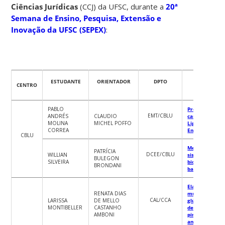
Ciências Jurídicas
(CCJ) da UFSC, durante a
20ª
Semana de Ensino, Pesquisa, Extensão e
Inovação da UFSC (SEPEX)
:
ESTUDANTE
ORIENTADOR
DPTO
TÍTULO
CENTRO
PABLO
Produção e
EMT/CBLU
ANDRÉS
CLAUDIO
caracterização
MOLINA
MICHEL POFFO
Ligas de Alta
CORREA
Entropia
CBLU
Melhoramento
PATRÍCIA
DCEE/CBLU
WILLIAN
sistema
BULEGON
SILVEIRA
biomimético
BRONDANI
baseado em AS
Elaboração de
RENATA DIAS
muffins sem
CAL/CCA
LARISSA
DE MELLO
glúten com ad
MONTIBELLER
CASTANHO
de farinha de
AMBONI
pinhão (Arauc
angustifolia)