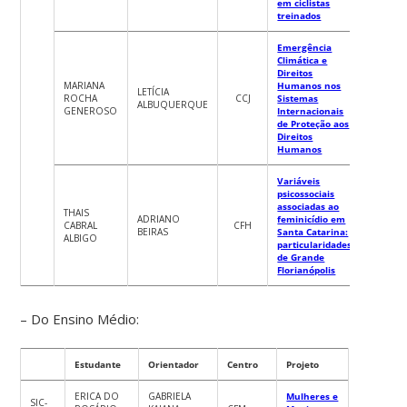
em ciclistas
treinados
Emergência
Climática e
Direitos
MARIANA
Humanos nos
LETÍCIA
ROCHA
CCJ
Sistemas
ALBUQUERQUE
GENEROSO
Internacionais
de Proteção aos
Direitos
Humanos
Variáveis
psicossociais
associadas ao
THAIS
ADRIANO
feminicídio em
CABRAL
CFH
BEIRAS
Santa Catarina:
ALBIGO
particularidades
de Grande
Florianópolis
– Do Ensino Médio:
Estudante
Orientador
Centro
Projeto
ERICA DO
GABRIELA
Mulheres e
SIC-