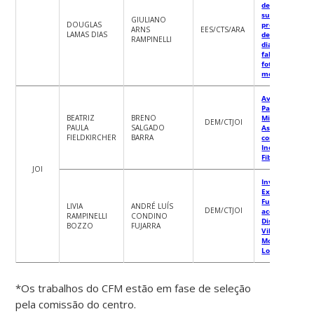
de potência pa
supervisão e
GIULIANO
DOUGLAS
previsão de
ARNS
EES/CTS/ARA
LAMAS DIAS
desempenho e
RAMPINELLI
diagnóstico de
falhas em usi
fotovoltaicas 
módulos bifaci
Avaliação
Paramétrica d
BEATRIZ
BRENO
Misturas
DEM/CTJOI
PAULA
SALGADO
Asfálticas Den
FIELDKIRCHER
BARRA
com a
Incorporação 
Fibra de Sisal
JOI
Investigação
Experimental 
Fundamentos
LIVIA
ANDRÉ LUÍS
DEM/CTJOI
acerca de Efei
RAMPINELLI
CONDINO
Dissipativos da
BOZZO
FUJARRA
Vibrações em
Modelos Flexív
Longos
*Os trabalhos do CFM estão em fase de seleção
pela comissão do centro.