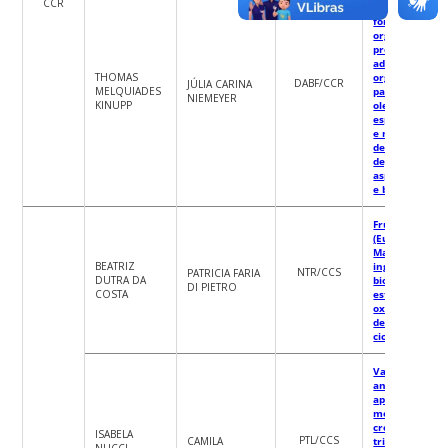
CCR
de perfuração
fontes de maté
orgânica na
produção de
adubo
THOMAS
organominera
DABF/CCR
JÚLIA CARINA
MELQUIADES
para o cultivo 
NIEMEYER
KINUPP
oleaginosas,
espécies flores
e na recupera
de áreas
degradadas:
aspectos quím
e biológicos
Fruto Juçara
(Euterpe eduli
Martius): efeit
BEATRIZ
ingestão sobre
NTR/CCS
PATRICIA FARIA
DUTRA DA
biomarcadores
DI PIETRO
COSTA
estresse
oxidativo, fadi
desempenho 
ciclistas trein
Validação
analítica e
aplicação de
método
cromatográfic
ISABELA
PTL/CCS
CAMILA
triagem de
NUCCI