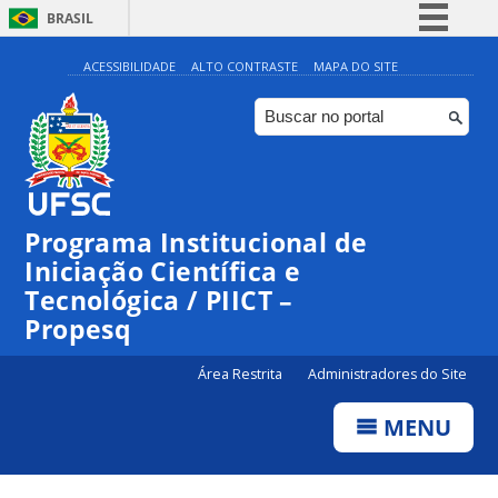
BRASIL
Simplifique!
ACESSIBILIDADE
ALTO CONTRASTE
MAPA DO SITE
Comunica BR
Participe
Acesso à informação
Legislação
Programa Institucional de
Canais
Iniciação Científica e
Tecnológica / PIICT –
Propesq
Área Restrita
Administradores do Site
MENU