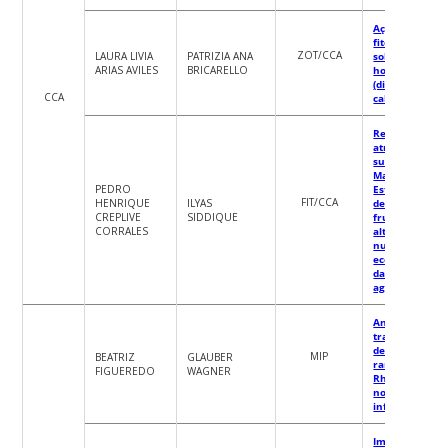
Ação in vitro d
fitoinseticidas
ZOT/CCA
LAURA LIVIA
PATRIZIA ANA
sobre cochlio
ARIAS AVILES
BRICARELLO
hominivorax
(diptera:
CCA
calliphoridae)
Restauração
através do uso
sustentável da
Mata Atlântica
PEDRO
Estabelecimen
FIT/CCA
HENRIQUE
ILYAS
de pomares de
CREPLIVE
SIDDIQUE
frutas nativas
CORRALES
alto valor
nutritivo e
ecológico atra
da facilitação
agroflorestal.
Análise
transcriptômi
de Trypanoso
MIP
BEATRIZ
GLAUBER
rangeli e
FIGUEREDO
WAGNER
Rhodnius prol
no contexto d
infecção
Impacto de