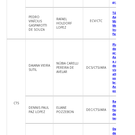
grafo de infec
Técnicas de
PEDRO
Aprendizado d
RAFAEL
ECV/CTC
VINÍCIUS
Máquina para 
HOLDORF
GASPAROTTI
Monitorament
LOPEZ
DE SOUZA
Indireto de Po
Ferroviárias
Plano de traba
do bolsista do
projeto
Associação ent
a autopercepç
NÚBIA CARELLI
DAIANA VIEIRA
do ambiente d
PEREIRA DE
DCS/CTS/ARA
SUTIL
vizinhança e
AVELAR
alterações do
sono em idoso
brasileiros:
Achados do
estudo ELSI-Br
Reconhecimen
CTS
de expressão
DENNIS PAUL
ELIANE
DEC/CTS/ARA
facial para gr
PAZ LOPEZ
POZZEBON
de pessoas em
tempo real
Desenvolvime
de planta virtu