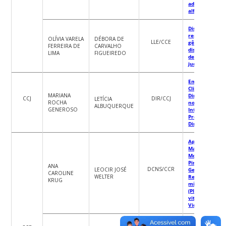
adultos não
alfabetizados.
Discurso jurídi
representaçõe
OLÍVIA VARELA
DÉBORA DE
LLE/CCE
gênero II: anál
FERREIRA DE
CARVALHO
discursiva crít
LIMA
FIGUEIREDO
de decisões
judiciais do TJ
Emergência
Climática e
MARIANA
Direitos Huma
CCJ
DIR/CCJ
LETÍCIA
ROCHA
nos Sistemas
ALBUQUERQUE
GENEROSO
Internacionais
Proteção aos
Direitos Huma
Aplicação de
Marcadores
Moleculares n
Piramidação d
ANA
DCNS/CCR
LEOCIR JOSÉ
Genes de
CAROLINE
WELTER
Resistência ao
KRUG
míldio
(Plasmopara
viticola) da
Videira
Uso de cascal