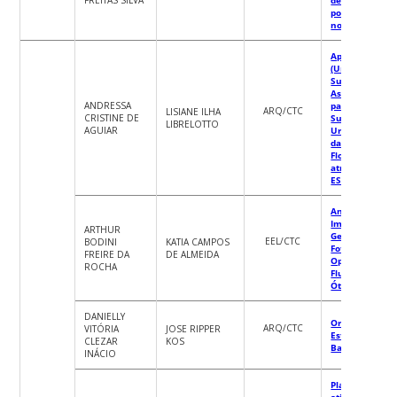
políticas públi
no Brasil
Aplicativo USA
(Urban
Sustainability
Assessment To
ANDRESSA
para Gestão d
ARQ/CTC
LISIANE ILHA
CRISTINE DE
Sustentabilida
LIBRELOTTO
AGUIAR
Urbana na La
da Conceição 
Florianópolis
através do Mo
ESA-Building
Análise do
Impacto da
ARTHUR
Geração
EEL/CTC
BODINI
KATIA CAMPOS
Fotovoltaica n
FREIRE DA
DE ALMEIDA
Operação via
ROCHA
Fluxo de Potên
Ótimo
DANIELLY
Organização d
ARQ/CTC
VITÓRIA
JOSE RIPPER
Estrutura do
CLEZAR
KOS
Banco de Dado
INÁCIO
Plano de
atividades par