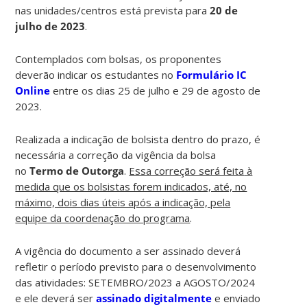
nas unidades/centros está prevista para
20 de
julho de 2023
.
Contemplados com bolsas, os proponentes
deverão indicar os estudantes no
Formulário IC
Online
entre os dias 25 de julho e 29 de agosto de
2023.
Realizada a indicação de bolsista dentro do prazo, é
necessária a correção da vigência da bolsa
no
Termo de Outorga
.
Essa correção será feita
à
medida que os bolsistas forem indicados, até, no
máximo, dois dias úteis após a indicação, pela
equipe da coordenação do programa
.
A vigência do documento a ser assinado deverá
refletir o período previsto para o desenvolvimento
das atividades: SETEMBRO/2023 a AGOSTO/2024
e ele deverá ser
assinado digitalmente
e enviado