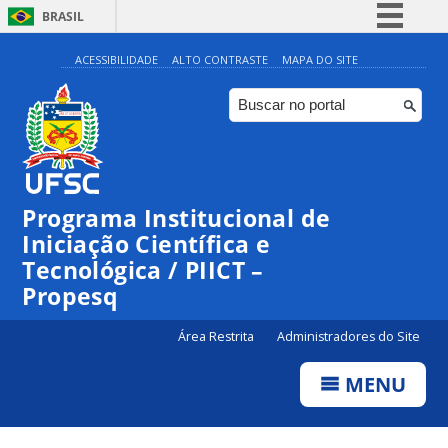
BRASIL
Simplifique!
ACESSIBILIDADE
ALTO CONTRASTE
MAPA DO SITE
Comunica BR
Participe
Acesso à informação
Legislação
Programa Institucional de
Canais
Iniciação Científica e
Tecnológica / PIICT –
Propesq
Área Restrita
Administradores do Site
MENU