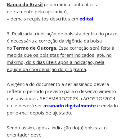
Banco do Brasil
(é permitida conta aberta
diretamente pelo aplicativo),
– demais requisitos descritos em
edital
.
3. Realizada a indicação de bolsista dentro do prazo,
é necessária a correção da vigência da bolsa
no
Termo de Outorga
.
Essa correção será feita
à
medida que os bolsistas forem indicados, até, no
máximo, dois dias úteis após a indicação, pela
equipe da coordenação do programa
.
A vigência do documento a ser assinado deverá
refletir o período previsto para o desenvolvimento
das atividades: SETEMBRO/2023 a AGOSTO/2024
e ele deverá ser
assinado digitalmente
e enviado
por e-mail depois de ajustado.
Sendo assim, após a indicação do(a) bolsista, o
orientador deve: