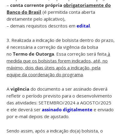
–
conta corrente própria
obrigatoriamente do
Banco do Brasil
(é permitida conta aberta
diretamente pelo aplicativo),
– demais requisitos descritos em
edital
.
3. Realizada a indicação de bolsista dentro do prazo,
é necessária a correção da vigência da bolsa
no
Termo de Outorga
. Essa correção será feita
à
medida que os bolsistas forem indicados, até, no
máximo, dois dias úteis após a indicação, pela
equipe da coordenação do programa
.
A
vigência
do documento a ser assinado deverá
refletir o período previsto para o desenvolvimento
das atividades: SETEMBRO/2024 a AGOSTO/2025
e ele deverá ser
assinado digitalmente
e enviado
por e-mail depois de ajustado.
Sendo assim, após a indicação do(a) bolsista, o