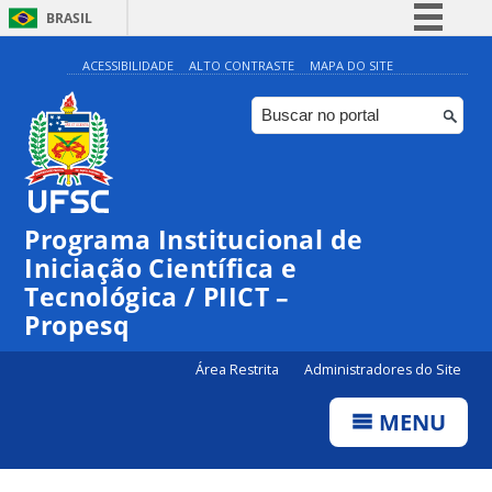
BRASIL
Simplifique!
ACESSIBILIDADE
ALTO CONTRASTE
MAPA DO SITE
Comunica BR
Participe
Acesso à informação
Legislação
Programa Institucional de
Canais
Iniciação Científica e
Tecnológica / PIICT –
Propesq
Área Restrita
Administradores do Site
MENU